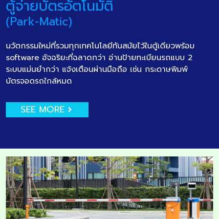
ตู้จ่ายบัตรอัตโนมัติ
(Park-Matic)
นวัตกรรมใหม่ที่รวมทุกเทคโนโลยีทันสมัยไว้ในตู้เดียวพร้อม
software อัจฉริยะที่ฉลาดกว่า อ่านป้ายทะเบียนรถแบบ 2
ระบบแม่นยำกว่า แจ้งเตือนผ่านมือถือ เช่น กระดาษพิมพ์
บัตรจอดรถใกล้หมด
SEE MORE