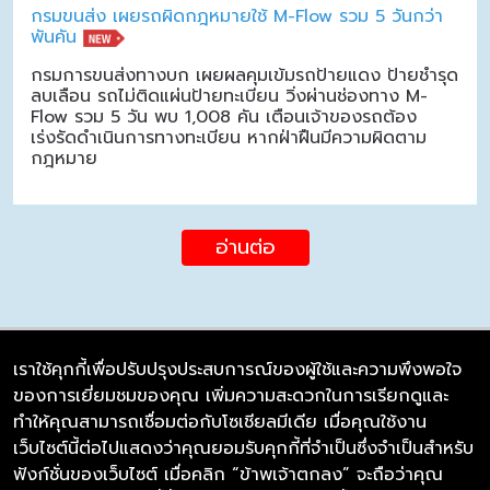
กรมขนส่ง เผยรถผิดกฎหมายใช้ M-Flow รวม 5 วันกว่า
พันคัน
กรมการขนส่งทางบก เผยผลคุมเข้มรถป้ายแดง ป้ายชำรุด
ลบเลือน รถไม่ติดแผ่นป้ายทะเบียน วิ่งผ่านช่องทาง M-
Flow รวม 5 วัน พบ 1,008 คัน เตือนเจ้าของรถต้อง
เร่งรัดดำเนินการทางทะเบียน หากฝ่าฝืนมีความผิดตาม
กฎหมาย
อ่านต่อ
เราใช้คุกกี้เพื่อปรับปรุงประสบการณ์ของผู้ใช้และความพึงพอใจ
ของการเยี่ยมชมของคุณ เพิ่มความสะดวกในการเรียกดูและ
บริษัท ซิมลิงค์ จำกัด
ทำให้คุณสามารถเชื่อมต่อกับโซเชียลมีเดีย เมื่อคุณใช้งาน
98/226 Bangrakyai-Baanmai Road,
เว็บไซต์นี้ต่อไปแสดงว่าคุณยอมรับคุกกี้ที่จำเป็นซึ่งจำเป็นสำหรับ
Bangyai, Nonthaburi 11140
ฟังก์ชั่นของเว็บไซต์ เมื่อคลิก “ข้าพเจ้าตกลง” จะถือว่าคุณ