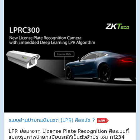
ระบบอ่านป้ายทะเบียนรถ (LPR) คืออะไร ?
LPR ย่อมาจาก License Plate Recognition คือระบบที่
แปลงรูปภาพป้ายทะเบียนรถให้เป็นตัวอักษร เช่น ก1234