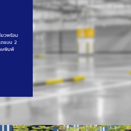
ดียวพร้อม
นรถแบบ 2
าษพิมพ์