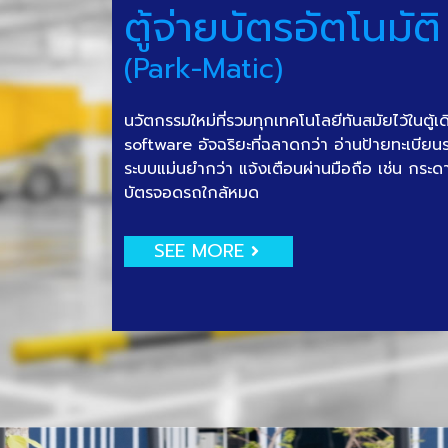
ตู้จ่ายบัตรอัตโนมัติ
(Park-Matic)
นวัตกรรมใหม่ที่รวมทุกเทคโนโลยีทันสมัยไว้ในตู้เ
software อัจฉริยะที่ฉลาดกว่า อ่านป้ายทะเบีย
ระบบแม่นยำกว่า แจ้งเตือนผ่านมือถือ เช่น กระด
บัตรจอดรถใกล้หมด
SEE MORE