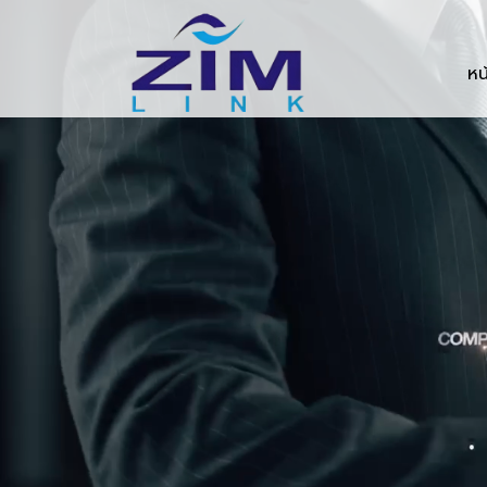
Zimlink.co.th
หน