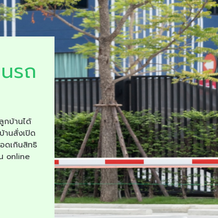
ยนรถ
ลูกบ้านได้
บ้านสั่งเปิด
จอดเกินสิทธิ
าน online