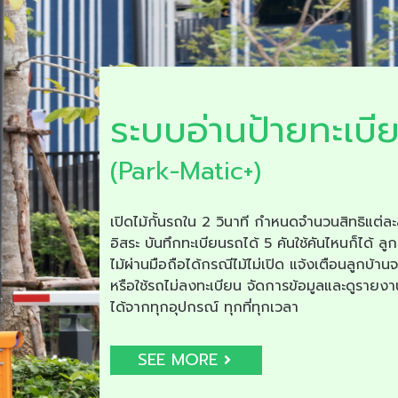
ระบบอ่านป้ายทะเบี
(Park-Matic+)
เปิดไม้กั้นรถใน 2 วินาที กำหนดจำนวนสิทธิแต่ละ
อิสระ บันทึกทะเบียนรถได้ 5 คันใช้คันไหนก็ได้ ลูก
ไม้ผ่านมือถือได้กรณีไม้ไม่เปิด แจ้งเตือนลูกบ้าน
หรือใช้รถไม่ลงทะเบียน จัดการข้อมูลและดูรายง
ได้จากทุกอุปกรณ์ ทุกที่ทุกเวลา
SEE MORE