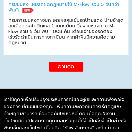
กรมขนส่ง เผยรถผิดกฎหมายใช้ M-Flow รวม 5 วันกว่า
พันคัน
กรมการขนส่งทางบก เผยผลคุมเข้มรถป้ายแดง ป้ายชำรุด
ลบเลือน รถไม่ติดแผ่นป้ายทะเบียน วิ่งผ่านช่องทาง M-
Flow รวม 5 วัน พบ 1,008 คัน เตือนเจ้าของรถต้อง
เร่งรัดดำเนินการทางทะเบียน หากฝ่าฝืนมีความผิดตาม
กฎหมาย
อ่านต่อ
เราใช้คุกกี้เพื่อปรับปรุงประสบการณ์ของผู้ใช้และความพึงพอใจ
ของการเยี่ยมชมของคุณ เพิ่มความสะดวกในการเรียกดูและ
บริษัท ซิมลิงค์ จำกัด
ทำให้คุณสามารถเชื่อมต่อกับโซเชียลมีเดีย เมื่อคุณใช้งาน
98/226 Bangrakyai-Baanmai Road,
เว็บไซต์นี้ต่อไปแสดงว่าคุณยอมรับคุกกี้ที่จำเป็นซึ่งจำเป็นสำหรับ
Bangyai, Nonthaburi 11140
ฟังก์ชั่นของเว็บไซต์ เมื่อคลิก “ข้าพเจ้าตกลง” จะถือว่าคุณ