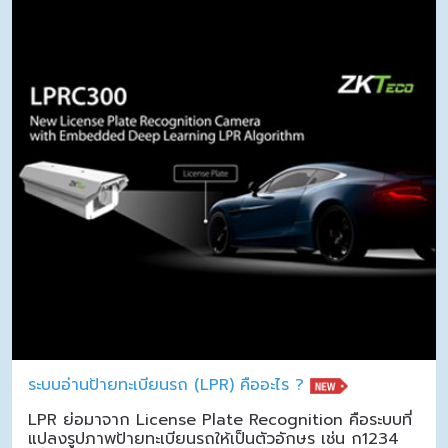
ระบบอ่านป้ายทะเบียนรถ (LPR) คืออะไร ?
LPR ย่อมาจาก License Plate Recognition คือระบบที่
แปลงรูปภาพป้ายทะเบียนรถให้เป็นตัวอักษร เช่น ก1234