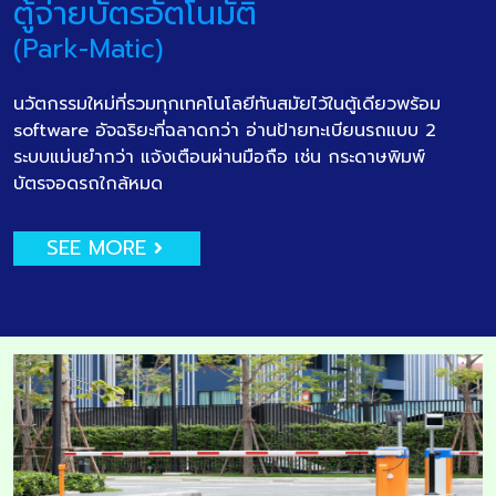
ตู้จ่ายบัตรอัตโนมัติ
(Park-Matic)
นวัตกรรมใหม่ที่รวมทุกเทคโนโลยีทันสมัยไว้ในตู้เดียวพร้อม
software อัจฉริยะที่ฉลาดกว่า อ่านป้ายทะเบียนรถแบบ 2
ระบบแม่นยำกว่า แจ้งเตือนผ่านมือถือ เช่น กระดาษพิมพ์
บัตรจอดรถใกล้หมด
SEE MORE