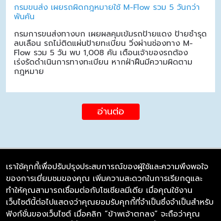
กรมขนส่ง เผยรถผิดกฎหมายใช้ M-Flow รวม 5 วันกว่า
พันคัน
กรมการขนส่งทางบก เผยผลคุมเข้มรถป้ายแดง ป้ายชำรุด
ลบเลือน รถไม่ติดแผ่นป้ายทะเบียน วิ่งผ่านช่องทาง M-
Flow รวม 5 วัน พบ 1,008 คัน เตือนเจ้าของรถต้อง
เร่งรัดดำเนินการทางทะเบียน หากฝ่าฝืนมีความผิดตาม
กฎหมาย
อ่านต่อ
เราใช้คุกกี้เพื่อปรับปรุงประสบการณ์ของผู้ใช้และความพึงพอใจ
ของการเยี่ยมชมของคุณ เพิ่มความสะดวกในการเรียกดูและ
บริษัท ซิมลิงค์ จำกัด
ทำให้คุณสามารถเชื่อมต่อกับโซเชียลมีเดีย เมื่อคุณใช้งาน
98/226 Bangrakyai-Baanmai Road,
เว็บไซต์นี้ต่อไปแสดงว่าคุณยอมรับคุกกี้ที่จำเป็นซึ่งจำเป็นสำหรับ
Bangyai, Nonthaburi 11140
ฟังก์ชั่นของเว็บไซต์ เมื่อคลิก “ข้าพเจ้าตกลง” จะถือว่าคุณ