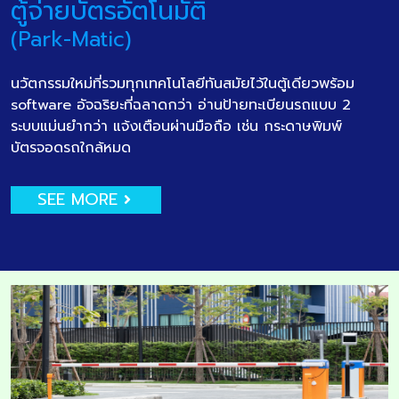
ตู้จ่ายบัตรอัตโนมัติ
(Park-Matic)
นวัตกรรมใหม่ที่รวมทุกเทคโนโลยีทันสมัยไว้ในตู้เดียวพร้อม
software อัจฉริยะที่ฉลาดกว่า อ่านป้ายทะเบียนรถแบบ 2
ระบบแม่นยำกว่า แจ้งเตือนผ่านมือถือ เช่น กระดาษพิมพ์
บัตรจอดรถใกล้หมด
SEE MORE