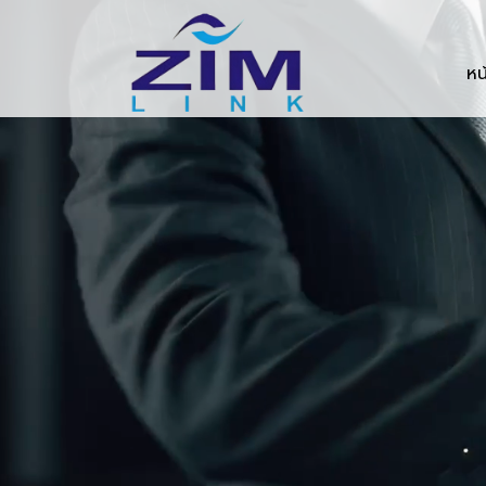
Zimlink.co.th
หน