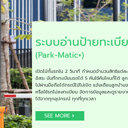
ระบบอ่านป้ายทะเบี
(Park-Matic+)
เปิดไม้กั้นรถใน 2 วินาที กำหนดจำนวนสิทธิแต่ละ
อิสระ บันทึกทะเบียนรถได้ 5 คันใช้คันไหนก็ได้ ลูก
ไม้ผ่านมือถือได้กรณีไม้ไม่เปิด แจ้งเตือนลูกบ้าน
หรือใช้รถไม่ลงทะเบียน จัดการข้อมูลและดูรายง
ได้จากทุกอุปกรณ์ ทุกที่ทุกเวลา
SEE MORE