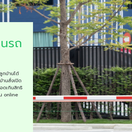
ยนรถ
ลูกบ้านได้
บ้านสั่งเปิด
จอดเกินสิทธิ
าน online