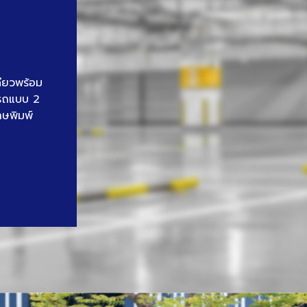
ดียวพร้อม
นรถแบบ 2
าษพิมพ์