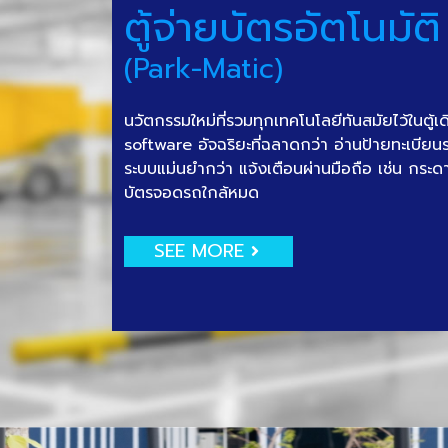
ตู้จ่ายบัตรอัตโนมัติ
(Park-Matic)
นวัตกรรมใหม่ที่รวมทุกเทคโนโลยีทันสมัยไว้ในตู้เ
software อัจฉริยะที่ฉลาดกว่า อ่านป้ายทะเบีย
ระบบแม่นยำกว่า แจ้งเตือนผ่านมือถือ เช่น กระด
บัตรจอดรถใกล้หมด
SEE MORE