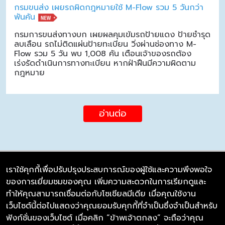
กรมขนส่ง เผยรถผิดกฎหมายใช้ M-Flow รวม 5 วันกว่า
พันคัน
กรมการขนส่งทางบก เผยผลคุมเข้มรถป้ายแดง ป้ายชำรุด
ลบเลือน รถไม่ติดแผ่นป้ายทะเบียน วิ่งผ่านช่องทาง M-
Flow รวม 5 วัน พบ 1,008 คัน เตือนเจ้าของรถต้อง
เร่งรัดดำเนินการทางทะเบียน หากฝ่าฝืนมีความผิดตาม
กฎหมาย
อ่านต่อ
เราใช้คุกกี้เพื่อปรับปรุงประสบการณ์ของผู้ใช้และความพึงพอใจ
ของการเยี่ยมชมของคุณ เพิ่มความสะดวกในการเรียกดูและ
บริษัท ซิมลิงค์ จำกัด
ทำให้คุณสามารถเชื่อมต่อกับโซเชียลมีเดีย เมื่อคุณใช้งาน
98/226 Bangrakyai-Baanmai Road,
เว็บไซต์นี้ต่อไปแสดงว่าคุณยอมรับคุกกี้ที่จำเป็นซึ่งจำเป็นสำหรับ
Bangyai, Nonthaburi 11140
ฟังก์ชั่นของเว็บไซต์ เมื่อคลิก “ข้าพเจ้าตกลง” จะถือว่าคุณ