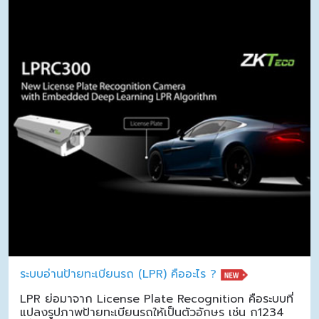
ระบบอ่านป้ายทะเบียนรถ (LPR) คืออะไร ?
LPR ย่อมาจาก License Plate Recognition คือระบบที่
แปลงรูปภาพป้ายทะเบียนรถให้เป็นตัวอักษร เช่น ก1234