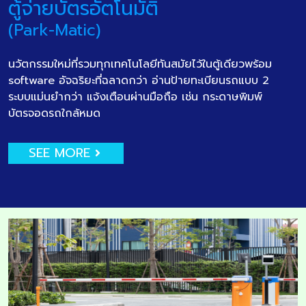
ตู้จ่ายบัตรอัตโนมัติ
(Park-Matic)
นวัตกรรมใหม่ที่รวมทุกเทคโนโลยีทันสมัยไว้ในตู้เดียวพร้อม
software อัจฉริยะที่ฉลาดกว่า อ่านป้ายทะเบียนรถแบบ 2
ระบบแม่นยำกว่า แจ้งเตือนผ่านมือถือ เช่น กระดาษพิมพ์
บัตรจอดรถใกล้หมด
SEE MORE