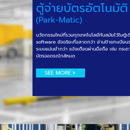
ตู้จ่ายบัตรอัตโนมัติ
(Park-Matic)
นวัตกรรมใหม่ที่รวมทุกเทคโนโลยีทันสมัยไว้ในตู้เ
software อัจฉริยะที่ฉลาดกว่า อ่านป้ายทะเบีย
ระบบแม่นยำกว่า แจ้งเตือนผ่านมือถือ เช่น กระด
บัตรจอดรถใกล้หมด
SEE MORE