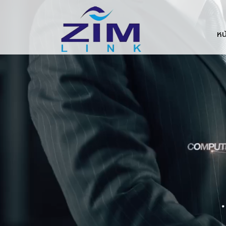
Zimlink.co.th
หน