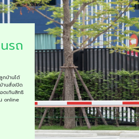
ยนรถ
ลูกบ้านได้
บ้านสั่งเปิด
จอดเกินสิทธิ
าน online