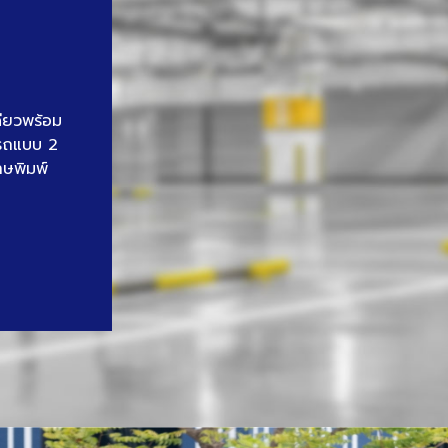
ดียวพร้อม
นรถแบบ 2
าษพิมพ์