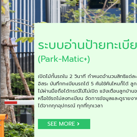
ระบบอ่านป้ายทะเบี
(Park-Matic+)
เปิดไม้กั้นรถใน 2 วินาที กำหนดจำนวนสิทธิแต่ละ
อิสระ บันทึกทะเบียนรถได้ 5 คันใช้คันไหนก็ได้ ลูก
ไม้ผ่านมือถือได้กรณีไม้ไม่เปิด แจ้งเตือนลูกบ้าน
หรือใช้รถไม่ลงทะเบียน จัดการข้อมูลและดูรายง
ได้จากทุกอุปกรณ์ ทุกที่ทุกเวลา
SEE MORE