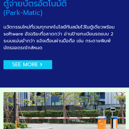
ตู้จ่ายบัตรอัตโนมัติ
(Park-Matic)
นวัตกรรมใหม่ที่รวมทุกเทคโนโลยีทันสมัยไว้ในตู้เดียวพร้อม
software อัจฉริยะที่ฉลาดกว่า อ่านป้ายทะเบียนรถแบบ 2
ระบบแม่นยำกว่า แจ้งเตือนผ่านมือถือ เช่น กระดาษพิมพ์
บัตรจอดรถใกล้หมด
SEE MORE