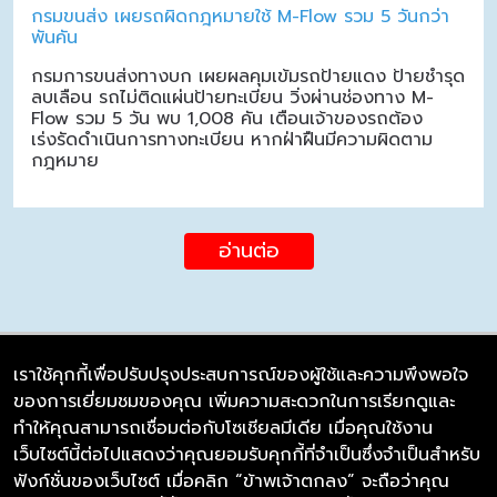
กรมขนส่ง เผยรถผิดกฎหมายใช้ M-Flow รวม 5 วันกว่า
พันคัน
กรมการขนส่งทางบก เผยผลคุมเข้มรถป้ายแดง ป้ายชำรุด
ลบเลือน รถไม่ติดแผ่นป้ายทะเบียน วิ่งผ่านช่องทาง M-
Flow รวม 5 วัน พบ 1,008 คัน เตือนเจ้าของรถต้อง
เร่งรัดดำเนินการทางทะเบียน หากฝ่าฝืนมีความผิดตาม
กฎหมาย
อ่านต่อ
เราใช้คุกกี้เพื่อปรับปรุงประสบการณ์ของผู้ใช้และความพึงพอใจ
ของการเยี่ยมชมของคุณ เพิ่มความสะดวกในการเรียกดูและ
บริษัท ซิมลิงค์ จำกัด
ทำให้คุณสามารถเชื่อมต่อกับโซเชียลมีเดีย เมื่อคุณใช้งาน
98/226 Bangrakyai-Baanmai Road,
เว็บไซต์นี้ต่อไปแสดงว่าคุณยอมรับคุกกี้ที่จำเป็นซึ่งจำเป็นสำหรับ
Bangyai, Nonthaburi 11140
ฟังก์ชั่นของเว็บไซต์ เมื่อคลิก “ข้าพเจ้าตกลง” จะถือว่าคุณ