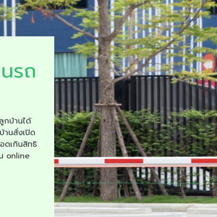
ยนรถ
ลูกบ้านได้
บ้านสั่งเปิด
จอดเกินสิทธิ
าน online