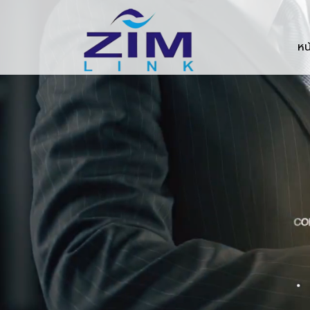
Zimlink.co.th
หน