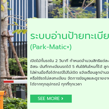
ระบบอ่านป้ายทะเบี
(Park-Matic+)
เปิดไม้กั้นรถใน 2 วินาที กำหนดจำนวนสิทธิแต่ละ
อิสระ บันทึกทะเบียนรถได้ 5 คันใช้คันไหนก็ได้ ลูก
ไม้ผ่านมือถือได้กรณีไม้ไม่เปิด แจ้งเตือนลูกบ้าน
หรือใช้รถไม่ลงทะเบียน จัดการข้อมูลและดูรายง
ได้จากทุกอุปกรณ์ ทุกที่ทุกเวลา
SEE MORE