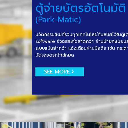
ตู้จ่ายบัตรอัตโนมัติ
(Park-Matic)
นวัตกรรมใหม่ที่รวมทุกเทคโนโลยีทันสมัยไว้ในตู้เ
software อัจฉริยะที่ฉลาดกว่า อ่านป้ายทะเบีย
ระบบแม่นยำกว่า แจ้งเตือนผ่านมือถือ เช่น กระด
บัตรจอดรถใกล้หมด
SEE MORE