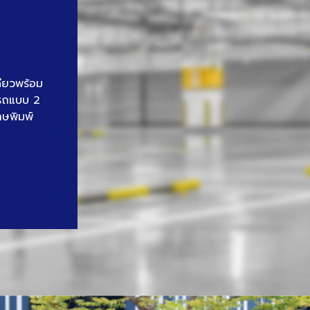
ดียวพร้อม
นรถแบบ 2
าษพิมพ์