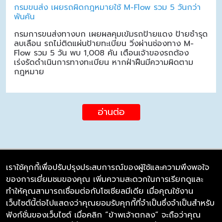
กรมขนส่ง เผยรถผิดกฎหมายใช้ M-Flow รวม 5 วันกว่า
พันคัน
กรมการขนส่งทางบก เผยผลคุมเข้มรถป้ายแดง ป้ายชำรุด
ลบเลือน รถไม่ติดแผ่นป้ายทะเบียน วิ่งผ่านช่องทาง M-
Flow รวม 5 วัน พบ 1,008 คัน เตือนเจ้าของรถต้อง
เร่งรัดดำเนินการทางทะเบียน หากฝ่าฝืนมีความผิดตาม
กฎหมาย
อ่านต่อ
เราใช้คุกกี้เพื่อปรับปรุงประสบการณ์ของผู้ใช้และความพึงพอใจ
ของการเยี่ยมชมของคุณ เพิ่มความสะดวกในการเรียกดูและ
บริษัท ซิมลิงค์ จำกัด
ทำให้คุณสามารถเชื่อมต่อกับโซเชียลมีเดีย เมื่อคุณใช้งาน
98/226 Bangrakyai-Baanmai Road,
เว็บไซต์นี้ต่อไปแสดงว่าคุณยอมรับคุกกี้ที่จำเป็นซึ่งจำเป็นสำหรับ
Bangyai, Nonthaburi 11140
ฟังก์ชั่นของเว็บไซต์ เมื่อคลิก “ข้าพเจ้าตกลง” จะถือว่าคุณ