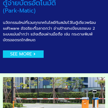
ตู้จ่ายบัตรอัตโนมัติ
(Park-Matic)
นวัตกรรมใหม่ที่รวมทุกเทคโนโลยีทันสมัยไว้ในตู้เดียวพร้อม
software อัจฉริยะที่ฉลาดกว่า อ่านป้ายทะเบียนรถแบบ 2
ระบบแม่นยำกว่า แจ้งเตือนผ่านมือถือ เช่น กระดาษพิมพ์
บัตรจอดรถใกล้หมด
SEE MORE