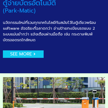
ตู้จ่ายบัตรอัตโนมัติ
(Park-Matic)
นวัตกรรมใหม่ที่รวมทุกเทคโนโลยีทันสมัยไว้ในตู้เดียวพร้อม
software อัจฉริยะที่ฉลาดกว่า อ่านป้ายทะเบียนรถแบบ 2
ระบบแม่นยำกว่า แจ้งเตือนผ่านมือถือ เช่น กระดาษพิมพ์
บัตรจอดรถใกล้หมด
SEE MORE