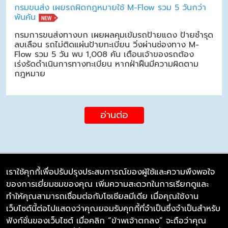
กรมขนส่ง เผยรถผิดกฎหมายใช้ M-Flow รวม 5 วันกว่า
พันคัน
กรมการขนส่งทางบก เผยผลคุมเข้มรถป้ายแดง ป้ายชำรุด
ลบเลือน รถไม่ติดแผ่นป้ายทะเบียน วิ่งผ่านช่องทาง M-
Flow รวม 5 วัน พบ 1,008 คัน เตือนเจ้าของรถต้อง
เร่งรัดดำเนินการทางทะเบียน หากฝ่าฝืนมีความผิดตาม
กฎหมาย
อ่านต่อ
เราใช้คุกกี้เพื่อปรับปรุงประสบการณ์ของผู้ใช้และความพึงพอใจ
ของการเยี่ยมชมของคุณ เพิ่มความสะดวกในการเรียกดูและ
บริษัท ซิมลิงค์ จำกัด
ทำให้คุณสามารถเชื่อมต่อกับโซเชียลมีเดีย เมื่อคุณใช้งาน
98/226 Bangrakyai-Baanmai Road,
เว็บไซต์นี้ต่อไปแสดงว่าคุณยอมรับคุกกี้ที่จำเป็นซึ่งจำเป็นสำหรับ
Bangyai, Nonthaburi 11140
ฟังก์ชั่นของเว็บไซต์ เมื่อคลิก “ข้าพเจ้าตกลง” จะถือว่าคุณ