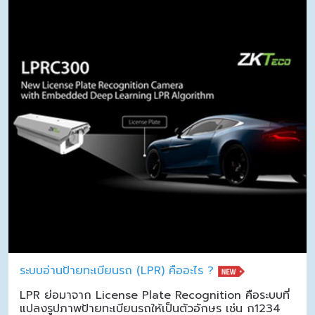
ระบบอ่านป้ายทะเบียนรถ (LPR) คืออะไร ?
LPR ย่อมาจาก License Plate Recognition คือระบบที่
แปลงรูปภาพป้ายทะเบียนรถให้เป็นตัวอักษร เช่น ก1234