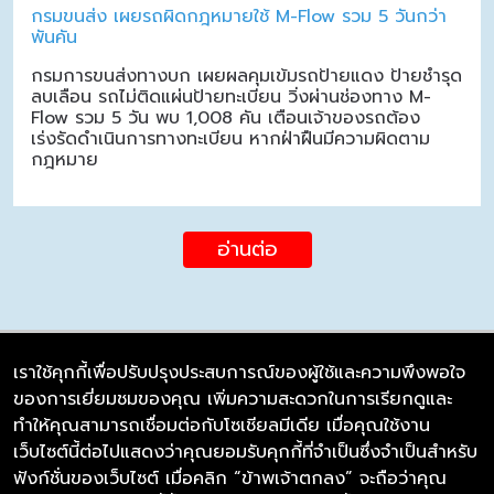
กรมขนส่ง เผยรถผิดกฎหมายใช้ M-Flow รวม 5 วันกว่า
พันคัน
กรมการขนส่งทางบก เผยผลคุมเข้มรถป้ายแดง ป้ายชำรุด
ลบเลือน รถไม่ติดแผ่นป้ายทะเบียน วิ่งผ่านช่องทาง M-
Flow รวม 5 วัน พบ 1,008 คัน เตือนเจ้าของรถต้อง
เร่งรัดดำเนินการทางทะเบียน หากฝ่าฝืนมีความผิดตาม
กฎหมาย
อ่านต่อ
เราใช้คุกกี้เพื่อปรับปรุงประสบการณ์ของผู้ใช้และความพึงพอใจ
ของการเยี่ยมชมของคุณ เพิ่มความสะดวกในการเรียกดูและ
บริษัท ซิมลิงค์ จำกัด
ทำให้คุณสามารถเชื่อมต่อกับโซเชียลมีเดีย เมื่อคุณใช้งาน
98/226 Bangrakyai-Baanmai Road,
เว็บไซต์นี้ต่อไปแสดงว่าคุณยอมรับคุกกี้ที่จำเป็นซึ่งจำเป็นสำหรับ
Bangyai, Nonthaburi 11140
ฟังก์ชั่นของเว็บไซต์ เมื่อคลิก “ข้าพเจ้าตกลง” จะถือว่าคุณ