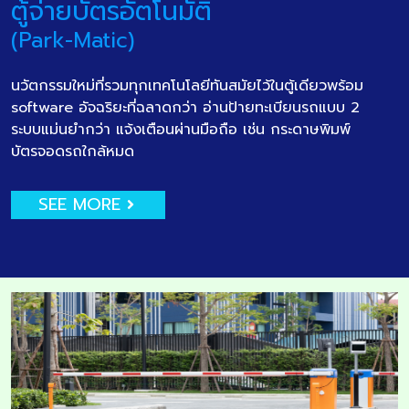
ตู้จ่ายบัตรอัตโนมัติ
(Park-Matic)
นวัตกรรมใหม่ที่รวมทุกเทคโนโลยีทันสมัยไว้ในตู้เดียวพร้อม
software อัจฉริยะที่ฉลาดกว่า อ่านป้ายทะเบียนรถแบบ 2
ระบบแม่นยำกว่า แจ้งเตือนผ่านมือถือ เช่น กระดาษพิมพ์
บัตรจอดรถใกล้หมด
SEE MORE