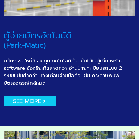
ตู้จ่ายบัตรอัตโนมัติ
(Park-Matic)
นวัตกรรมใหม่ที่รวมทุกเทคโนโลยีทันสมัยไว้ในตู้เดียวพร้อม
software อัจฉริยะที่ฉลาดกว่า อ่านป้ายทะเบียนรถแบบ 2
ระบบแม่นยำกว่า แจ้งเตือนผ่านมือถือ เช่น กระดาษพิมพ์
บัตรจอดรถใกล้หมด
SEE MORE