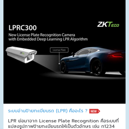
ระบบอ่านป้ายทะเบียนรถ (LPR) คืออะไร ?
LPR ย่อมาจาก License Plate Recognition คือระบบที่
แปลงรูปภาพป้ายทะเบียนรถให้เป็นตัวอักษร เช่น ก1234