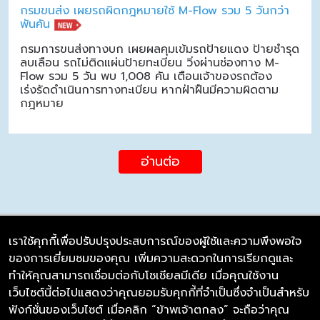
กรมขนส่ง เผยรถผิดกฎหมายใช้ M-Flow รวม 5 วันกว่า
พันคัน
กรมการขนส่งทางบก เผยผลคุมเข้มรถป้ายแดง ป้ายชำรุด
ลบเลือน รถไม่ติดแผ่นป้ายทะเบียน วิ่งผ่านช่องทาง M-
Flow รวม 5 วัน พบ 1,008 คัน เตือนเจ้าของรถต้อง
เร่งรัดดำเนินการทางทะเบียน หากฝ่าฝืนมีความผิดตาม
กฎหมาย
อ่านต่อ
เราใช้คุกกี้เพื่อปรับปรุงประสบการณ์ของผู้ใช้และความพึงพอใจ
ของการเยี่ยมชมของคุณ เพิ่มความสะดวกในการเรียกดูและ
บริษัท ซิมลิงค์ จำกัด
ทำให้คุณสามารถเชื่อมต่อกับโซเชียลมีเดีย เมื่อคุณใช้งาน
98/226 Bangrakyai-Baanmai Road,
เว็บไซต์นี้ต่อไปแสดงว่าคุณยอมรับคุกกี้ที่จำเป็นซึ่งจำเป็นสำหรับ
Bangyai, Nonthaburi 11140
ฟังก์ชั่นของเว็บไซต์ เมื่อคลิก “ข้าพเจ้าตกลง” จะถือว่าคุณ