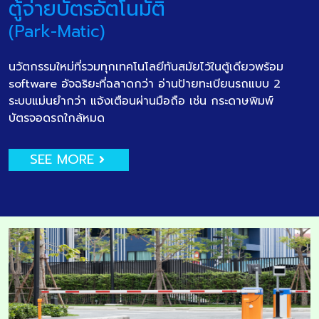
ตู้จ่ายบัตรอัตโนมัติ
(Park-Matic)
นวัตกรรมใหม่ที่รวมทุกเทคโนโลยีทันสมัยไว้ในตู้เดียวพร้อม
software อัจฉริยะที่ฉลาดกว่า อ่านป้ายทะเบียนรถแบบ 2
ระบบแม่นยำกว่า แจ้งเตือนผ่านมือถือ เช่น กระดาษพิมพ์
บัตรจอดรถใกล้หมด
SEE MORE