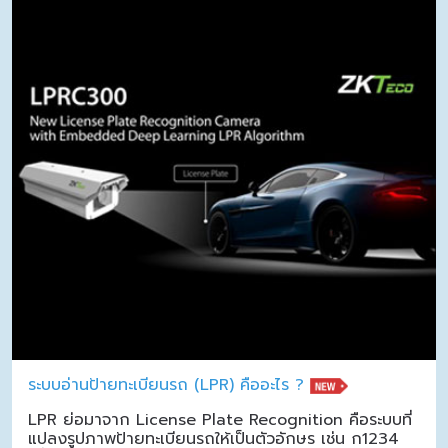
ระบบอ่านป้ายทะเบียนรถ (LPR) คืออะไร ?
LPR ย่อมาจาก License Plate Recognition คือระบบที่
แปลงรูปภาพป้ายทะเบียนรถให้เป็นตัวอักษร เช่น ก1234