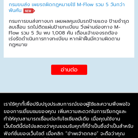
กรมขนส่ง เผยรถผิดกฎหมายใช้ M-Flow รวม 5 วันกว่า
พันคัน
กรมการขนส่งทางบก เผยผลคุมเข้มรถป้ายแดง ป้ายชำรุด
ลบเลือน รถไม่ติดแผ่นป้ายทะเบียน วิ่งผ่านช่องทาง M-
Flow รวม 5 วัน พบ 1,008 คัน เตือนเจ้าของรถต้อง
เร่งรัดดำเนินการทางทะเบียน หากฝ่าฝืนมีความผิดตาม
กฎหมาย
อ่านต่อ
เราใช้คุกกี้เพื่อปรับปรุงประสบการณ์ของผู้ใช้และความพึงพอใจ
ของการเยี่ยมชมของคุณ เพิ่มความสะดวกในการเรียกดูและ
บริษัท ซิมลิงค์ จำกัด
ทำให้คุณสามารถเชื่อมต่อกับโซเชียลมีเดีย เมื่อคุณใช้งาน
98/226 Bangrakyai-Baanmai Road,
เว็บไซต์นี้ต่อไปแสดงว่าคุณยอมรับคุกกี้ที่จำเป็นซึ่งจำเป็นสำหรับ
Bangyai, Nonthaburi 11140
ฟังก์ชั่นของเว็บไซต์ เมื่อคลิก “ข้าพเจ้าตกลง” จะถือว่าคุณ