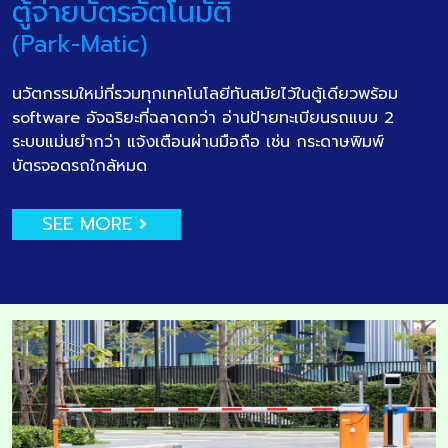
ตู้จ่ายบัตรอัตโนมัติ
(Park-Matic)
นวัตกรรมใหม่ที่รวมทุกเทคโนโลยีทันสมัยไว้ในตู้เดียวพร้อม
software อัจฉริยะที่ฉลาดกว่า อ่านป้ายทะเบียนรถแบบ 2
ระบบแม่นยำกว่า แจ้งเตือนผ่านมือถือ เช่น กระดาษพิมพ์
บัตรจอดรถใกล้หมด
SEE MORE