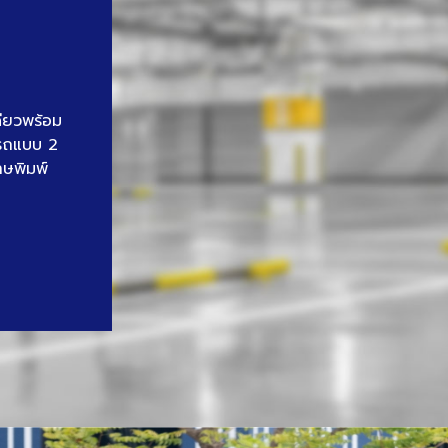
ดียวพร้อม
นรถแบบ 2
าษพิมพ์