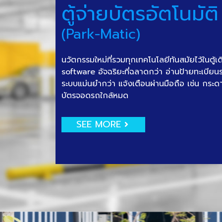
ตู้จ่ายบัตรอัตโนมัติ
(Park-Matic)
นวัตกรรมใหม่ที่รวมทุกเทคโนโลยีทันสมัยไว้ในตู้เ
software อัจฉริยะที่ฉลาดกว่า อ่านป้ายทะเบีย
ระบบแม่นยำกว่า แจ้งเตือนผ่านมือถือ เช่น กระด
บัตรจอดรถใกล้หมด
SEE MORE