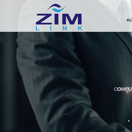
Zimlink.co.th
หน