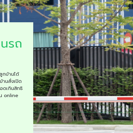
ยนรถ
ลูกบ้านได้
บ้านสั่งเปิด
จอดเกินสิทธิ
าน online