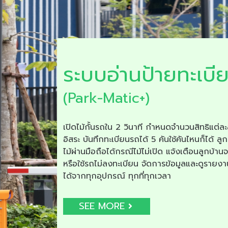
ระบบอ่านป้ายทะเบี
(Park-Matic+)
เปิดไม้กั้นรถใน 2 วินาที กำหนดจำนวนสิทธิแต่ละ
อิสระ บันทึกทะเบียนรถได้ 5 คันใช้คันไหนก็ได้ ลูก
ไม้ผ่านมือถือได้กรณีไม้ไม่เปิด แจ้งเตือนลูกบ้าน
หรือใช้รถไม่ลงทะเบียน จัดการข้อมูลและดูรายง
ได้จากทุกอุปกรณ์ ทุกที่ทุกเวลา
SEE MORE