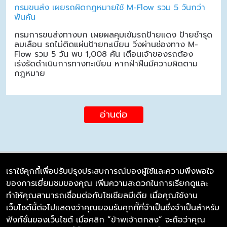
กรมขนส่ง เผยรถผิดกฎหมายใช้ M-Flow รวม 5 วันกว่า
พันคัน
กรมการขนส่งทางบก เผยผลคุมเข้มรถป้ายแดง ป้ายชำรุด
ลบเลือน รถไม่ติดแผ่นป้ายทะเบียน วิ่งผ่านช่องทาง M-
Flow รวม 5 วัน พบ 1,008 คัน เตือนเจ้าของรถต้อง
เร่งรัดดำเนินการทางทะเบียน หากฝ่าฝืนมีความผิดตาม
กฎหมาย
อ่านต่อ
เราใช้คุกกี้เพื่อปรับปรุงประสบการณ์ของผู้ใช้และความพึงพอใจ
ของการเยี่ยมชมของคุณ เพิ่มความสะดวกในการเรียกดูและ
บริษัท ซิมลิงค์ จำกัด
ทำให้คุณสามารถเชื่อมต่อกับโซเชียลมีเดีย เมื่อคุณใช้งาน
98/226 Bangrakyai-Baanmai Road,
เว็บไซต์นี้ต่อไปแสดงว่าคุณยอมรับคุกกี้ที่จำเป็นซึ่งจำเป็นสำหรับ
Bangyai, Nonthaburi 11140
ฟังก์ชั่นของเว็บไซต์ เมื่อคลิก “ข้าพเจ้าตกลง” จะถือว่าคุณ