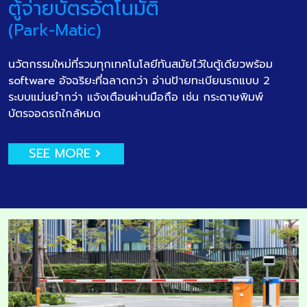
ตู้จ่ายบัตรอัตโนมัติ
(Park-Matic)
นวัตกรรมใหม่ที่รวมทุกเทคโนโลยีทันสมัยไว้ในตู้เดียวพร้อม
software อัจฉริยะที่ฉลาดกว่า อ่านป้ายทะเบียนรถแบบ 2
ระบบแม่นยำกว่า แจ้งเตือนผ่านมือถือ เช่น กระดาษพิมพ์
บัตรจอดรถใกล้หมด
SEE MORE