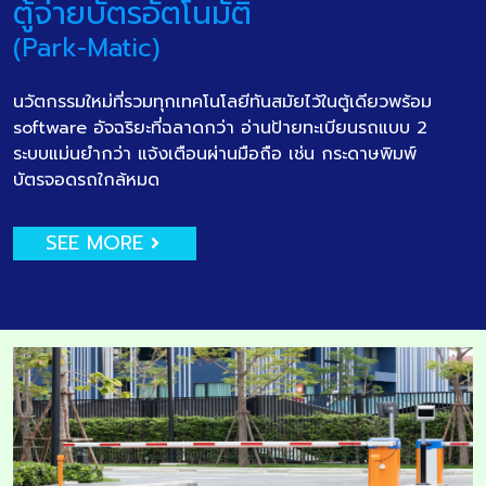
ตู้จ่ายบัตรอัตโนมัติ
(Park-Matic)
นวัตกรรมใหม่ที่รวมทุกเทคโนโลยีทันสมัยไว้ในตู้เดียวพร้อม
software อัจฉริยะที่ฉลาดกว่า อ่านป้ายทะเบียนรถแบบ 2
ระบบแม่นยำกว่า แจ้งเตือนผ่านมือถือ เช่น กระดาษพิมพ์
บัตรจอดรถใกล้หมด
SEE MORE