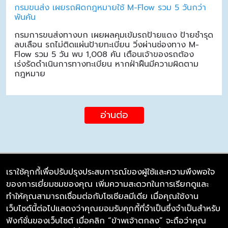
กรมขนส่ง เผยรถผิดกฎหมายใช้ M-Flow รวม 5 วันกว่า
พันคัน
กรมการขนส่งทางบก เผยผลคุมเข้มรถป้ายแดง ป้ายชำรุด
ลบเลือน รถไม่ติดแผ่นป้ายทะเบียน วิ่งผ่านช่องทาง M-
Flow รวม 5 วัน พบ 1,008 คัน เตือนเจ้าของรถต้อง
เร่งรัดดำเนินการทางทะเบียน หากฝ่าฝืนมีความผิดตาม
กฎหมาย
อ่านต่อ
เราใช้คุกกี้เพื่อปรับปรุงประสบการณ์ของผู้ใช้และความพึงพอใจ
ของการเยี่ยมชมของคุณ เพิ่มความสะดวกในการเรียกดูและ
บริษัท ซิมลิงค์ จำกัด
ทำให้คุณสามารถเชื่อมต่อกับโซเชียลมีเดีย เมื่อคุณใช้งาน
98/226 Bangrakyai-Baanmai Road,
เว็บไซต์นี้ต่อไปแสดงว่าคุณยอมรับคุกกี้ที่จำเป็นซึ่งจำเป็นสำหรับ
Bangyai, Nonthaburi 11140
ฟังก์ชั่นของเว็บไซต์ เมื่อคลิก “ข้าพเจ้าตกลง” จะถือว่าคุณ