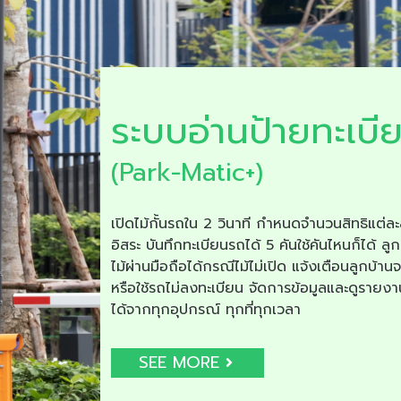
ระบบอ่านป้ายทะเบี
(Park-Matic+)
เปิดไม้กั้นรถใน 2 วินาที กำหนดจำนวนสิทธิแต่ละ
อิสระ บันทึกทะเบียนรถได้ 5 คันใช้คันไหนก็ได้ ลูก
ไม้ผ่านมือถือได้กรณีไม้ไม่เปิด แจ้งเตือนลูกบ้าน
หรือใช้รถไม่ลงทะเบียน จัดการข้อมูลและดูรายง
ได้จากทุกอุปกรณ์ ทุกที่ทุกเวลา
SEE MORE