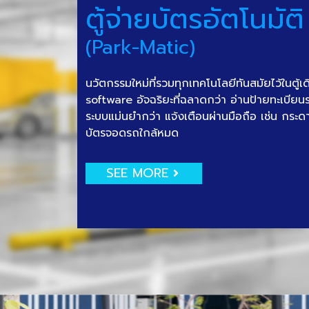
ตู้จ่ายบัตรอัตโนมัติ
(Park-Matic)
นวัตกรรมใหม่ที่รวมทุกเทคโนโลยีทันสมัยไว้ในตู้เ
software อัจฉริยะที่ฉลาดกว่า อ่านป้ายทะเบีย
ระบบแม่นยำกว่า แจ้งเตือนผ่านมือถือ เช่น กระด
บัตรจอดรถใกล้หมด
SEE MORE