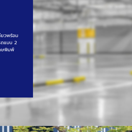
ดียวพร้อม
นรถแบบ 2
าษพิมพ์