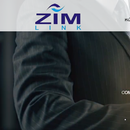
Zimlink.co.th
หน