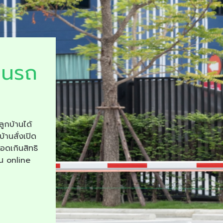
ยนรถ
ลูกบ้านได้
บ้านสั่งเปิด
จอดเกินสิทธิ
าน online