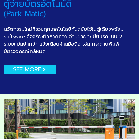
ตู้จ่ายบัตรอัตโนมัติ
(Park-Matic)
นวัตกรรมใหม่ที่รวมทุกเทคโนโลยีทันสมัยไว้ในตู้เดียวพร้อม
software อัจฉริยะที่ฉลาดกว่า อ่านป้ายทะเบียนรถแบบ 2
ระบบแม่นยำกว่า แจ้งเตือนผ่านมือถือ เช่น กระดาษพิมพ์
บัตรจอดรถใกล้หมด
SEE MORE