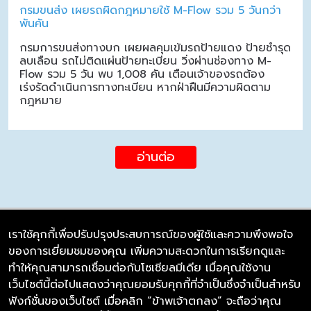
กรมขนส่ง เผยรถผิดกฎหมายใช้ M-Flow รวม 5 วันกว่า
พันคัน
กรมการขนส่งทางบก เผยผลคุมเข้มรถป้ายแดง ป้ายชำรุด
ลบเลือน รถไม่ติดแผ่นป้ายทะเบียน วิ่งผ่านช่องทาง M-
Flow รวม 5 วัน พบ 1,008 คัน เตือนเจ้าของรถต้อง
เร่งรัดดำเนินการทางทะเบียน หากฝ่าฝืนมีความผิดตาม
กฎหมาย
อ่านต่อ
เราใช้คุกกี้เพื่อปรับปรุงประสบการณ์ของผู้ใช้และความพึงพอใจ
ของการเยี่ยมชมของคุณ เพิ่มความสะดวกในการเรียกดูและ
บริษัท ซิมลิงค์ จำกัด
ทำให้คุณสามารถเชื่อมต่อกับโซเชียลมีเดีย เมื่อคุณใช้งาน
98/226 Bangrakyai-Baanmai Road,
เว็บไซต์นี้ต่อไปแสดงว่าคุณยอมรับคุกกี้ที่จำเป็นซึ่งจำเป็นสำหรับ
Bangyai, Nonthaburi 11140
ฟังก์ชั่นของเว็บไซต์ เมื่อคลิก “ข้าพเจ้าตกลง” จะถือว่าคุณ