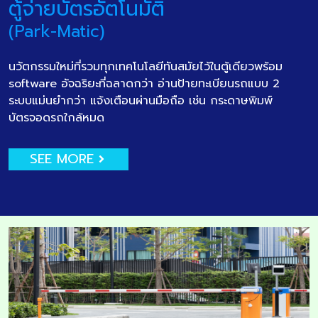
ตู้จ่ายบัตรอัตโนมัติ
(Park-Matic)
นวัตกรรมใหม่ที่รวมทุกเทคโนโลยีทันสมัยไว้ในตู้เดียวพร้อม
software อัจฉริยะที่ฉลาดกว่า อ่านป้ายทะเบียนรถแบบ 2
ระบบแม่นยำกว่า แจ้งเตือนผ่านมือถือ เช่น กระดาษพิมพ์
บัตรจอดรถใกล้หมด
SEE MORE