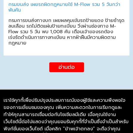
กรมขนส่ง เผยรถผิดกฎหมายใช้ M-Flow รวม 5 วันกว่า
พันคัน
กรมการขนส่งทางบก เผยผลคุมเข้มรถป้ายแดง ป้ายชำรุด
ลบเลือน รถไม่ติดแผ่นป้ายทะเบียน วิ่งผ่านช่องทาง M-
Flow รวม 5 วัน พบ 1,008 คัน เตือนเจ้าของรถต้อง
เร่งรัดดำเนินการทางทะเบียน หากฝ่าฝืนมีความผิดตาม
กฎหมาย
อ่านต่อ
เราใช้คุกกี้เพื่อปรับปรุงประสบการณ์ของผู้ใช้และความพึงพอใจ
ของการเยี่ยมชมของคุณ เพิ่มความสะดวกในการเรียกดูและ
บริษัท ซิมลิงค์ จำกัด
ทำให้คุณสามารถเชื่อมต่อกับโซเชียลมีเดีย เมื่อคุณใช้งาน
98/226 Bangrakyai-Baanmai Road,
เว็บไซต์นี้ต่อไปแสดงว่าคุณยอมรับคุกกี้ที่จำเป็นซึ่งจำเป็นสำหรับ
Bangyai, Nonthaburi 11140
ฟังก์ชั่นของเว็บไซต์ เมื่อคลิก “ข้าพเจ้าตกลง” จะถือว่าคุณ