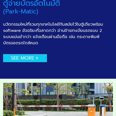
ตู้จ่ายบัตรอัตโนมัติ
(Park-Matic)
นวัตกรรมใหม่ที่รวมทุกเทคโนโลยีทันสมัยไว้ในตู้เดียวพร้อม
software อัจฉริยะที่ฉลาดกว่า อ่านป้ายทะเบียนรถแบบ 2
ระบบแม่นยำกว่า แจ้งเตือนผ่านมือถือ เช่น กระดาษพิมพ์
บัตรจอดรถใกล้หมด
SEE MORE