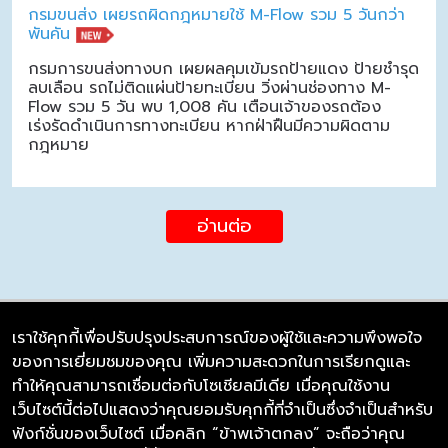
กรมขนส่ง เผยรถผิดกฎหมายใช้ M-Flow รวม 5 วันกว่า
พันคัน
กรมการขนส่งทางบก เผยผลคุมเข้มรถป้ายแดง ป้ายชำรุด
ลบเลือน รถไม่ติดแผ่นป้ายทะเบียน วิ่งผ่านช่องทาง M-
Flow รวม 5 วัน พบ 1,008 คัน เตือนเจ้าของรถต้อง
เร่งรัดดำเนินการทางทะเบียน หากฝ่าฝืนมีความผิดตาม
กฎหมาย
อ่านต่อ
เราใช้คุกกี้เพื่อปรับปรุงประสบการณ์ของผู้ใช้และความพึงพอใจ
ของการเยี่ยมชมของคุณ เพิ่มความสะดวกในการเรียกดูและ
บริษัท ซิมลิงค์ จำกัด
ทำให้คุณสามารถเชื่อมต่อกับโซเชียลมีเดีย เมื่อคุณใช้งาน
98/226 Bangrakyai-Baanmai Road,
เว็บไซต์นี้ต่อไปแสดงว่าคุณยอมรับคุกกี้ที่จำเป็นซึ่งจำเป็นสำหรับ
Bangyai, Nonthaburi 11140
ฟังก์ชั่นของเว็บไซต์ เมื่อคลิก “ข้าพเจ้าตกลง” จะถือว่าคุณ