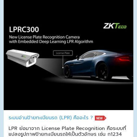
ระบบอ่านป้ายทะเบียนรถ (LPR) คืออะไร ?
LPR ย่อมาจาก License Plate Recognition คือระบบที่
แปลงรูปภาพป้ายทะเบียนรถให้เป็นตัวอักษร เช่น ก1234