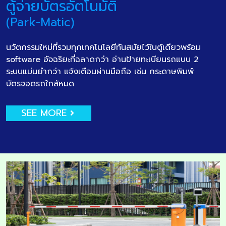
ตู้จ่ายบัตรอัตโนมัติ
(Park-Matic)
นวัตกรรมใหม่ที่รวมทุกเทคโนโลยีทันสมัยไว้ในตู้เดียวพร้อม
software อัจฉริยะที่ฉลาดกว่า อ่านป้ายทะเบียนรถแบบ 2
ระบบแม่นยำกว่า แจ้งเตือนผ่านมือถือ เช่น กระดาษพิมพ์
บัตรจอดรถใกล้หมด
SEE MORE