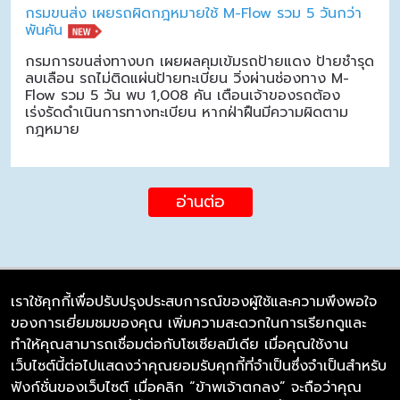
กรมขนส่ง เผยรถผิดกฎหมายใช้ M-Flow รวม 5 วันกว่า
พันคัน
กรมการขนส่งทางบก เผยผลคุมเข้มรถป้ายแดง ป้ายชำรุด
ลบเลือน รถไม่ติดแผ่นป้ายทะเบียน วิ่งผ่านช่องทาง M-
Flow รวม 5 วัน พบ 1,008 คัน เตือนเจ้าของรถต้อง
เร่งรัดดำเนินการทางทะเบียน หากฝ่าฝืนมีความผิดตาม
กฎหมาย
อ่านต่อ
เราใช้คุกกี้เพื่อปรับปรุงประสบการณ์ของผู้ใช้และความพึงพอใจ
ของการเยี่ยมชมของคุณ เพิ่มความสะดวกในการเรียกดูและ
บริษัท ซิมลิงค์ จำกัด
ทำให้คุณสามารถเชื่อมต่อกับโซเชียลมีเดีย เมื่อคุณใช้งาน
98/226 Bangrakyai-Baanmai Road,
เว็บไซต์นี้ต่อไปแสดงว่าคุณยอมรับคุกกี้ที่จำเป็นซึ่งจำเป็นสำหรับ
Bangyai, Nonthaburi 11140
ฟังก์ชั่นของเว็บไซต์ เมื่อคลิก “ข้าพเจ้าตกลง” จะถือว่าคุณ