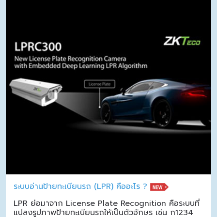
ระบบอ่านป้ายทะเบียนรถ (LPR) คืออะไร ?
LPR ย่อมาจาก License Plate Recognition คือระบบที่
แปลงรูปภาพป้ายทะเบียนรถให้เป็นตัวอักษร เช่น ก1234