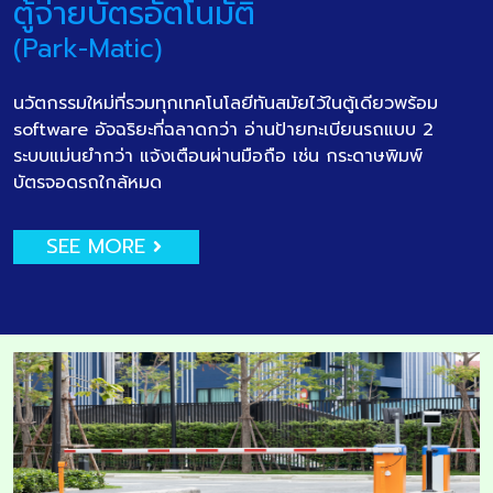
ตู้จ่ายบัตรอัตโนมัติ
(Park-Matic)
นวัตกรรมใหม่ที่รวมทุกเทคโนโลยีทันสมัยไว้ในตู้เดียวพร้อม
software อัจฉริยะที่ฉลาดกว่า อ่านป้ายทะเบียนรถแบบ 2
ระบบแม่นยำกว่า แจ้งเตือนผ่านมือถือ เช่น กระดาษพิมพ์
บัตรจอดรถใกล้หมด
SEE MORE