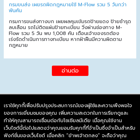
กรมขนส่ง เผยรถผิดกฎหมายใช้ M-Flow รวม 5 วันกว่า
พันคัน
กรมการขนส่งทางบก เผยผลคุมเข้มรถป้ายแดง ป้ายชำรุด
ลบเลือน รถไม่ติดแผ่นป้ายทะเบียน วิ่งผ่านช่องทาง M-
Flow รวม 5 วัน พบ 1,008 คัน เตือนเจ้าของรถต้อง
เร่งรัดดำเนินการทางทะเบียน หากฝ่าฝืนมีความผิดตาม
กฎหมาย
อ่านต่อ
เราใช้คุกกี้เพื่อปรับปรุงประสบการณ์ของผู้ใช้และความพึงพอใจ
ของการเยี่ยมชมของคุณ เพิ่มความสะดวกในการเรียกดูและ
บริษัท ซิมลิงค์ จำกัด
ทำให้คุณสามารถเชื่อมต่อกับโซเชียลมีเดีย เมื่อคุณใช้งาน
98/226 Bangrakyai-Baanmai Road,
เว็บไซต์นี้ต่อไปแสดงว่าคุณยอมรับคุกกี้ที่จำเป็นซึ่งจำเป็นสำหรับ
Bangyai, Nonthaburi 11140
ฟังก์ชั่นของเว็บไซต์ เมื่อคลิก “ข้าพเจ้าตกลง” จะถือว่าคุณ