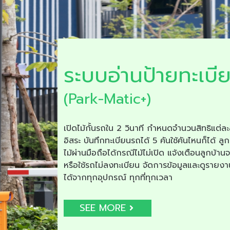
ระบบอ่านป้ายทะเบี
(Park-Matic+)
เปิดไม้กั้นรถใน 2 วินาที กำหนดจำนวนสิทธิแต่ละ
อิสระ บันทึกทะเบียนรถได้ 5 คันใช้คันไหนก็ได้ ลูก
ไม้ผ่านมือถือได้กรณีไม้ไม่เปิด แจ้งเตือนลูกบ้าน
หรือใช้รถไม่ลงทะเบียน จัดการข้อมูลและดูรายง
ได้จากทุกอุปกรณ์ ทุกที่ทุกเวลา
SEE MORE