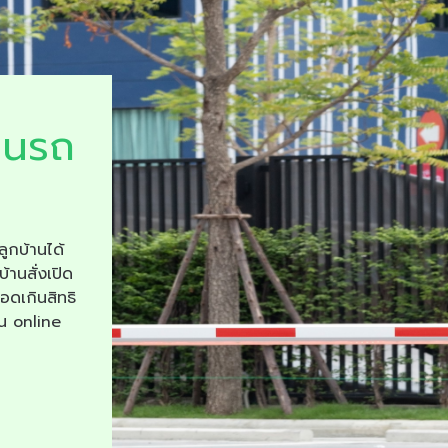
ยนรถ
ลูกบ้านได้
บ้านสั่งเปิด
จอดเกินสิทธิ
าน online