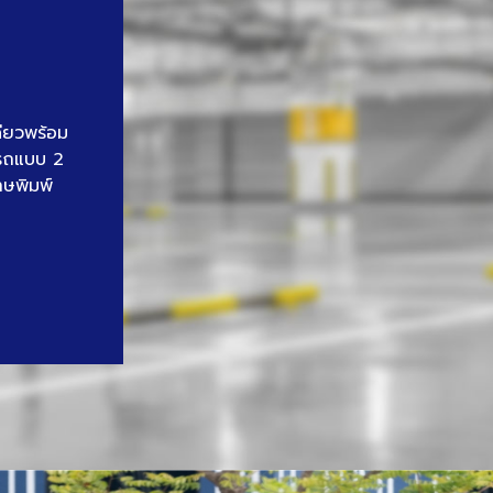
ดียวพร้อม
นรถแบบ 2
าษพิมพ์