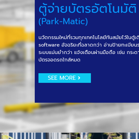
ตู้จ่ายบัตรอัตโนมัติ
(Park-Matic)
นวัตกรรมใหม่ที่รวมทุกเทคโนโลยีทันสมัยไว้ในตู้เ
software อัจฉริยะที่ฉลาดกว่า อ่านป้ายทะเบีย
ระบบแม่นยำกว่า แจ้งเตือนผ่านมือถือ เช่น กระด
บัตรจอดรถใกล้หมด
SEE MORE