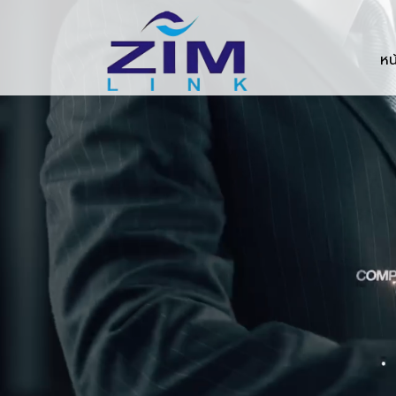
Zimlink.co.th
หน