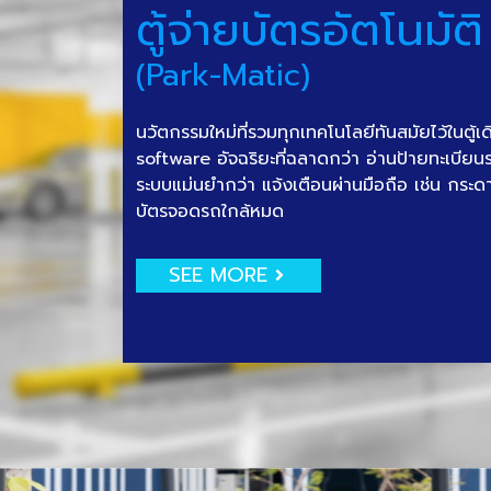
ตู้จ่ายบัตรอัตโนมัติ
(Park-Matic)
นวัตกรรมใหม่ที่รวมทุกเทคโนโลยีทันสมัยไว้ในตู้เ
software อัจฉริยะที่ฉลาดกว่า อ่านป้ายทะเบีย
ระบบแม่นยำกว่า แจ้งเตือนผ่านมือถือ เช่น กระด
บัตรจอดรถใกล้หมด
SEE MORE