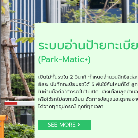
ระบบอ่านป้ายทะเบี
(Park-Matic+)
เปิดไม้กั้นรถใน 2 วินาที กำหนดจำนวนสิทธิแต่ละ
อิสระ บันทึกทะเบียนรถได้ 5 คันใช้คันไหนก็ได้ ลูก
ไม้ผ่านมือถือได้กรณีไม้ไม่เปิด แจ้งเตือนลูกบ้าน
หรือใช้รถไม่ลงทะเบียน จัดการข้อมูลและดูรายง
ได้จากทุกอุปกรณ์ ทุกที่ทุกเวลา
SEE MORE