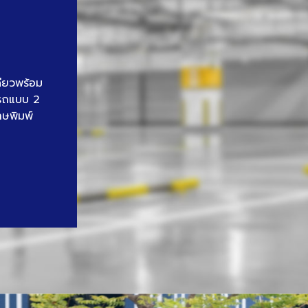
ดียวพร้อม
นรถแบบ 2
าษพิมพ์