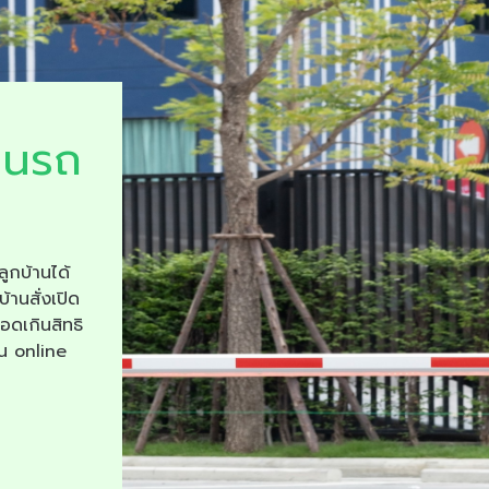
ยนรถ
ลูกบ้านได้
บ้านสั่งเปิด
จอดเกินสิทธิ
าน online