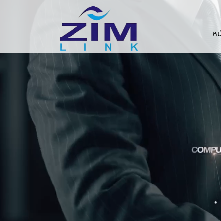
Zimlink.co.th
หน