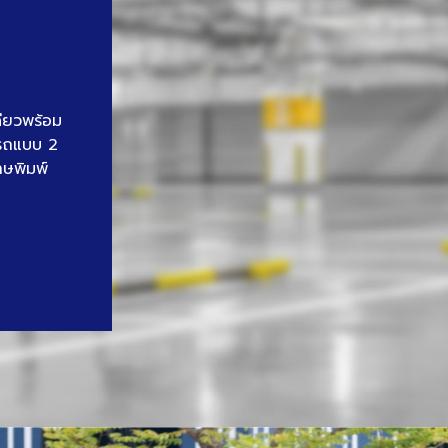
ดียวพร้อม
นรถแบบ 2
าษพิมพ์