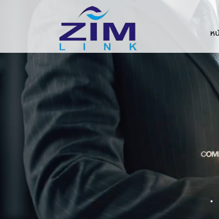
Zimlink.co.th
หน