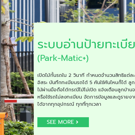
ระบบอ่านป้ายทะเบี
(Park-Matic+)
เปิดไม้กั้นรถใน 2 วินาที กำหนดจำนวนสิทธิแต่ละ
อิสระ บันทึกทะเบียนรถได้ 5 คันใช้คันไหนก็ได้ ลูก
ไม้ผ่านมือถือได้กรณีไม้ไม่เปิด แจ้งเตือนลูกบ้าน
หรือใช้รถไม่ลงทะเบียน จัดการข้อมูลและดูรายง
ได้จากทุกอุปกรณ์ ทุกที่ทุกเวลา
SEE MORE