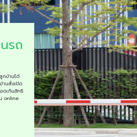
ยนรถ
ลูกบ้านได้
บ้านสั่งเปิด
จอดเกินสิทธิ
าน online