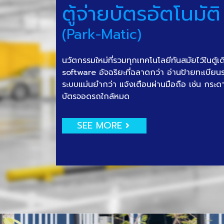
ตู้จ่ายบัตรอัตโนมัติ
(Park-Matic)
นวัตกรรมใหม่ที่รวมทุกเทคโนโลยีทันสมัยไว้ในตู้เ
software อัจฉริยะที่ฉลาดกว่า อ่านป้ายทะเบีย
ระบบแม่นยำกว่า แจ้งเตือนผ่านมือถือ เช่น กระด
บัตรจอดรถใกล้หมด
SEE MORE