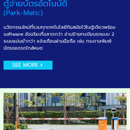
ตู้จ่ายบัตรอัตโนมัติ
(Park-Matic)
นวัตกรรมใหม่ที่รวมทุกเทคโนโลยีทันสมัยไว้ในตู้เดียวพร้อม
software อัจฉริยะที่ฉลาดกว่า อ่านป้ายทะเบียนรถแบบ 2
ระบบแม่นยำกว่า แจ้งเตือนผ่านมือถือ เช่น กระดาษพิมพ์
บัตรจอดรถใกล้หมด
SEE MORE