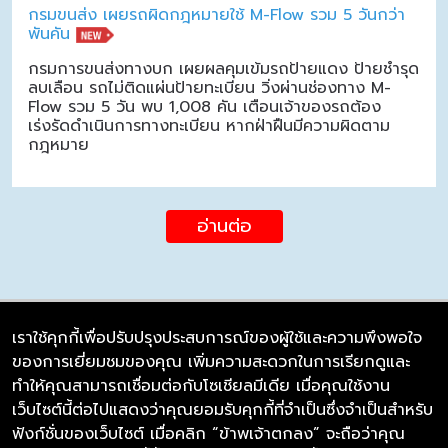
กรมขนส่ง เผยรถผิดกฎหมายใช้ M-Flow รวม 5 วันกว่า
พันคัน
กรมการขนส่งทางบก เผยผลคุมเข้มรถป้ายแดง ป้ายชำรุด
ลบเลือน รถไม่ติดแผ่นป้ายทะเบียน วิ่งผ่านช่องทาง M-
Flow รวม 5 วัน พบ 1,008 คัน เตือนเจ้าของรถต้อง
เร่งรัดดำเนินการทางทะเบียน หากฝ่าฝืนมีความผิดตาม
กฎหมาย
อ่านต่อ
เราใช้คุกกี้เพื่อปรับปรุงประสบการณ์ของผู้ใช้และความพึงพอใจ
ของการเยี่ยมชมของคุณ เพิ่มความสะดวกในการเรียกดูและ
บริษัท ซิมลิงค์ จำกัด
ทำให้คุณสามารถเชื่อมต่อกับโซเชียลมีเดีย เมื่อคุณใช้งาน
98/226 Bangrakyai-Baanmai Road,
เว็บไซต์นี้ต่อไปแสดงว่าคุณยอมรับคุกกี้ที่จำเป็นซึ่งจำเป็นสำหรับ
Bangyai, Nonthaburi 11140
ฟังก์ชั่นของเว็บไซต์ เมื่อคลิก “ข้าพเจ้าตกลง” จะถือว่าคุณ