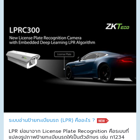
ระบบอ่านป้ายทะเบียนรถ (LPR) คืออะไร ?
LPR ย่อมาจาก License Plate Recognition คือระบบที่
แปลงรูปภาพป้ายทะเบียนรถให้เป็นตัวอักษร เช่น ก1234