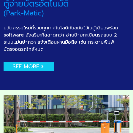
ตู้จ่ายบัตรอัตโนมัติ
(Park-Matic)
นวัตกรรมใหม่ที่รวมทุกเทคโนโลยีทันสมัยไว้ในตู้เดียวพร้อม
software อัจฉริยะที่ฉลาดกว่า อ่านป้ายทะเบียนรถแบบ 2
ระบบแม่นยำกว่า แจ้งเตือนผ่านมือถือ เช่น กระดาษพิมพ์
บัตรจอดรถใกล้หมด
SEE MORE