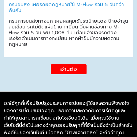
กรมขนส่ง เผยรถผิดกฎหมายใช้ M-Flow รวม 5 วันกว่า
พันคัน
กรมการขนส่งทางบก เผยผลคุมเข้มรถป้ายแดง ป้ายชำรุด
ลบเลือน รถไม่ติดแผ่นป้ายทะเบียน วิ่งผ่านช่องทาง M-
Flow รวม 5 วัน พบ 1,008 คัน เตือนเจ้าของรถต้อง
เร่งรัดดำเนินการทางทะเบียน หากฝ่าฝืนมีความผิดตาม
กฎหมาย
อ่านต่อ
เราใช้คุกกี้เพื่อปรับปรุงประสบการณ์ของผู้ใช้และความพึงพอใจ
ของการเยี่ยมชมของคุณ เพิ่มความสะดวกในการเรียกดูและ
บริษัท ซิมลิงค์ จำกัด
ทำให้คุณสามารถเชื่อมต่อกับโซเชียลมีเดีย เมื่อคุณใช้งาน
98/226 Bangrakyai-Baanmai Road,
เว็บไซต์นี้ต่อไปแสดงว่าคุณยอมรับคุกกี้ที่จำเป็นซึ่งจำเป็นสำหรับ
Bangyai, Nonthaburi 11140
ฟังก์ชั่นของเว็บไซต์ เมื่อคลิก “ข้าพเจ้าตกลง” จะถือว่าคุณ