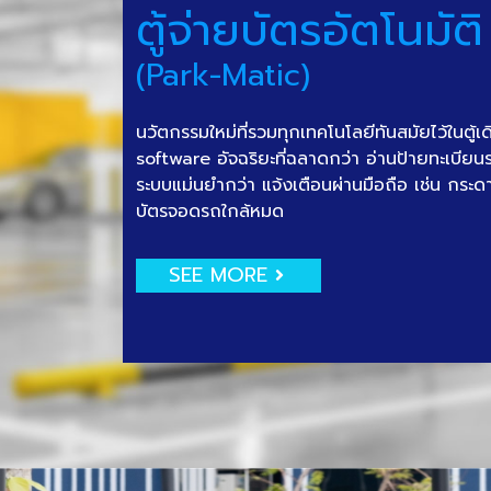
ตู้จ่ายบัตรอัตโนมัติ
(Park-Matic)
นวัตกรรมใหม่ที่รวมทุกเทคโนโลยีทันสมัยไว้ในตู้เ
software อัจฉริยะที่ฉลาดกว่า อ่านป้ายทะเบีย
ระบบแม่นยำกว่า แจ้งเตือนผ่านมือถือ เช่น กระด
บัตรจอดรถใกล้หมด
SEE MORE