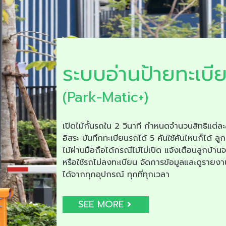
ระบบอ่านป้ายทะเบี
(Park-Matic+)
เปิดไม้กั้นรถใน 2 วินาที กำหนดจำนวนสิทธิแต่ละ
อิสระ บันทึกทะเบียนรถได้ 5 คันใช้คันไหนก็ได้ ลูก
ไม้ผ่านมือถือได้กรณีไม้ไม่เปิด แจ้งเตือนลูกบ้าน
หรือใช้รถไม่ลงทะเบียน จัดการข้อมูลและดูรายง
ได้จากทุกอุปกรณ์ ทุกที่ทุกเวลา
SEE MORE