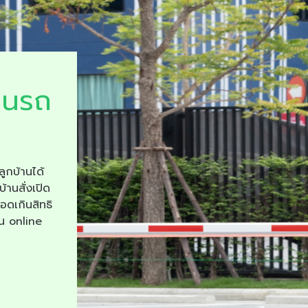
ยนรถ
ลูกบ้านได้
บ้านสั่งเปิด
จอดเกินสิทธิ
าน online