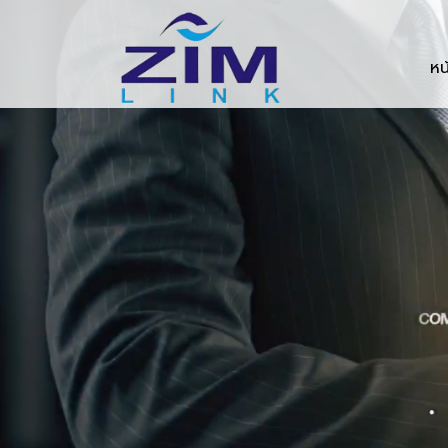
Zimlink.co.th
หน