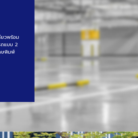
ดียวพร้อม
นรถแบบ 2
าษพิมพ์