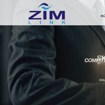
Zimlink.co.th
หน