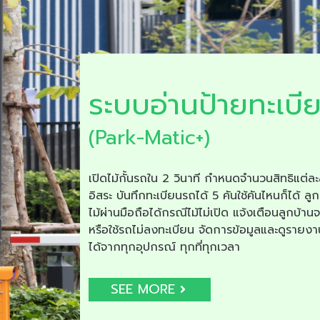
ระบบอ่านป้ายทะเบี
(Park-Matic+)
เปิดไม้กั้นรถใน 2 วินาที กำหนดจำนวนสิทธิแต่ละ
อิสระ บันทึกทะเบียนรถได้ 5 คันใช้คันไหนก็ได้ ลูก
ไม้ผ่านมือถือได้กรณีไม้ไม่เปิด แจ้งเตือนลูกบ้าน
หรือใช้รถไม่ลงทะเบียน จัดการข้อมูลและดูรายง
ได้จากทุกอุปกรณ์ ทุกที่ทุกเวลา
SEE MORE