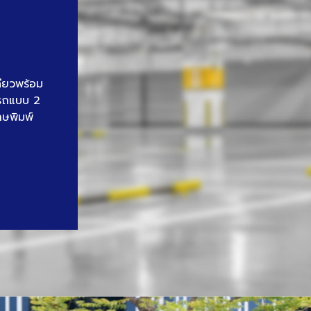
ดียวพร้อม
นรถแบบ 2
าษพิมพ์