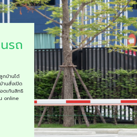
ยนรถ
ลูกบ้านได้
บ้านสั่งเปิด
จอดเกินสิทธิ
าน online