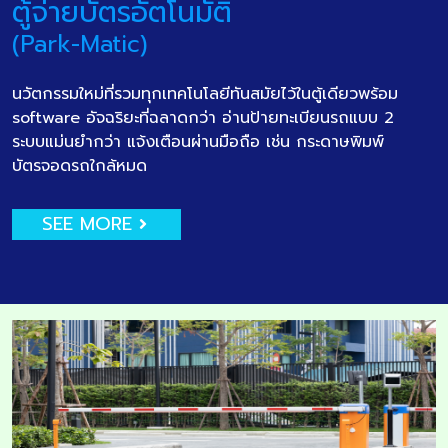
ตู้จ่ายบัตรอัตโนมัติ
(Park-Matic)
นวัตกรรมใหม่ที่รวมทุกเทคโนโลยีทันสมัยไว้ในตู้เดียวพร้อม
software อัจฉริยะที่ฉลาดกว่า อ่านป้ายทะเบียนรถแบบ 2
ระบบแม่นยำกว่า แจ้งเตือนผ่านมือถือ เช่น กระดาษพิมพ์
บัตรจอดรถใกล้หมด
SEE MORE