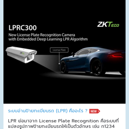
ระบบอ่านป้ายทะเบียนรถ (LPR) คืออะไร ?
LPR ย่อมาจาก License Plate Recognition คือระบบที่
แปลงรูปภาพป้ายทะเบียนรถให้เป็นตัวอักษร เช่น ก1234