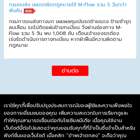
กรมขนส่ง เผยรถผิดกฎหมายใช้ M-Flow รวม 5 วันกว่า
พันคัน
กรมการขนส่งทางบก เผยผลคุมเข้มรถป้ายแดง ป้ายชำรุด
ลบเลือน รถไม่ติดแผ่นป้ายทะเบียน วิ่งผ่านช่องทาง M-
Flow รวม 5 วัน พบ 1,008 คัน เตือนเจ้าของรถต้อง
เร่งรัดดำเนินการทางทะเบียน หากฝ่าฝืนมีความผิดตาม
กฎหมาย
อ่านต่อ
เราใช้คุกกี้เพื่อปรับปรุงประสบการณ์ของผู้ใช้และความพึงพอใจ
ของการเยี่ยมชมของคุณ เพิ่มความสะดวกในการเรียกดูและ
บริษัท ซิมลิงค์ จำกัด
ทำให้คุณสามารถเชื่อมต่อกับโซเชียลมีเดีย เมื่อคุณใช้งาน
98/226 Bangrakyai-Baanmai Road,
เว็บไซต์นี้ต่อไปแสดงว่าคุณยอมรับคุกกี้ที่จำเป็นซึ่งจำเป็นสำหรับ
Bangyai, Nonthaburi 11140
ฟังก์ชั่นของเว็บไซต์ เมื่อคลิก “ข้าพเจ้าตกลง” จะถือว่าคุณ