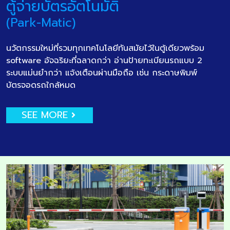
ตู้จ่ายบัตรอัตโนมัติ
(Park-Matic)
นวัตกรรมใหม่ที่รวมทุกเทคโนโลยีทันสมัยไว้ในตู้เดียวพร้อม
software อัจฉริยะที่ฉลาดกว่า อ่านป้ายทะเบียนรถแบบ 2
ระบบแม่นยำกว่า แจ้งเตือนผ่านมือถือ เช่น กระดาษพิมพ์
บัตรจอดรถใกล้หมด
SEE MORE