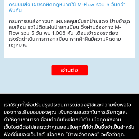
กรมขนส่ง เผยรถผิดกฎหมายใช้ M-Flow รวม 5 วันกว่า
พันคัน
กรมการขนส่งทางบก เผยผลคุมเข้มรถป้ายแดง ป้ายชำรุด
ลบเลือน รถไม่ติดแผ่นป้ายทะเบียน วิ่งผ่านช่องทาง M-
Flow รวม 5 วัน พบ 1,008 คัน เตือนเจ้าของรถต้อง
เร่งรัดดำเนินการทางทะเบียน หากฝ่าฝืนมีความผิดตาม
กฎหมาย
อ่านต่อ
เราใช้คุกกี้เพื่อปรับปรุงประสบการณ์ของผู้ใช้และความพึงพอใจ
ของการเยี่ยมชมของคุณ เพิ่มความสะดวกในการเรียกดูและ
บริษัท ซิมลิงค์ จำกัด
ทำให้คุณสามารถเชื่อมต่อกับโซเชียลมีเดีย เมื่อคุณใช้งาน
98/226 Bangrakyai-Baanmai Road,
เว็บไซต์นี้ต่อไปแสดงว่าคุณยอมรับคุกกี้ที่จำเป็นซึ่งจำเป็นสำหรับ
Bangyai, Nonthaburi 11140
ฟังก์ชั่นของเว็บไซต์ เมื่อคลิก “ข้าพเจ้าตกลง” จะถือว่าคุณ