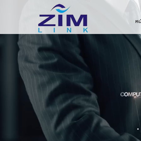
Zimlink.co.th
หน