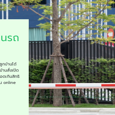
ยนรถ
ลูกบ้านได้
บ้านสั่งเปิด
จอดเกินสิทธิ
าน online