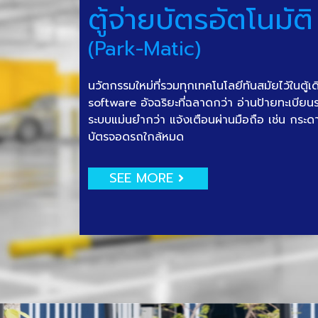
ตู้จ่ายบัตรอัตโนมัติ
(Park-Matic)
นวัตกรรมใหม่ที่รวมทุกเทคโนโลยีทันสมัยไว้ในตู้เ
software อัจฉริยะที่ฉลาดกว่า อ่านป้ายทะเบีย
ระบบแม่นยำกว่า แจ้งเตือนผ่านมือถือ เช่น กระด
บัตรจอดรถใกล้หมด
SEE MORE