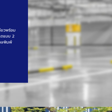
ดียวพร้อม
นรถแบบ 2
าษพิมพ์