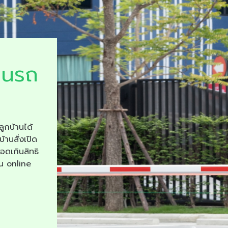
ยนรถ
ลูกบ้านได้
บ้านสั่งเปิด
จอดเกินสิทธิ
าน online