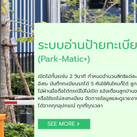
ระบบอ่านป้ายทะเบี
(Park-Matic+)
เปิดไม้กั้นรถใน 2 วินาที กำหนดจำนวนสิทธิแต่ละ
อิสระ บันทึกทะเบียนรถได้ 5 คันใช้คันไหนก็ได้ ลูก
ไม้ผ่านมือถือได้กรณีไม้ไม่เปิด แจ้งเตือนลูกบ้าน
หรือใช้รถไม่ลงทะเบียน จัดการข้อมูลและดูรายง
ได้จากทุกอุปกรณ์ ทุกที่ทุกเวลา
SEE MORE