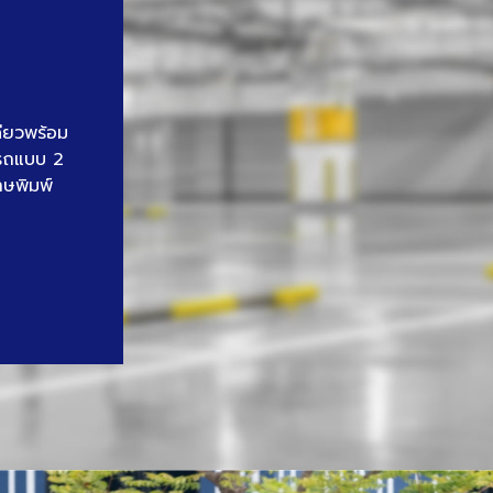
ดียวพร้อม
นรถแบบ 2
าษพิมพ์