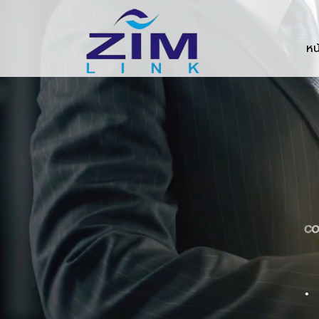
Zimlink.co.th
หน