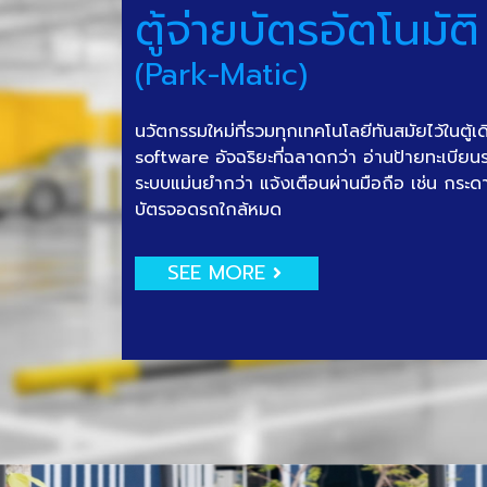
ตู้จ่ายบัตรอัตโนมัติ
(Park-Matic)
นวัตกรรมใหม่ที่รวมทุกเทคโนโลยีทันสมัยไว้ในตู้เ
software อัจฉริยะที่ฉลาดกว่า อ่านป้ายทะเบีย
ระบบแม่นยำกว่า แจ้งเตือนผ่านมือถือ เช่น กระด
บัตรจอดรถใกล้หมด
SEE MORE