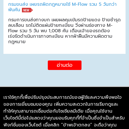
กรมขนส่ง เผยรถผิดกฎหมายใช้ M-Flow รวม 5 วันกว่า
พันคัน
กรมการขนส่งทางบก เผยผลคุมเข้มรถป้ายแดง ป้ายชำรุด
ลบเลือน รถไม่ติดแผ่นป้ายทะเบียน วิ่งผ่านช่องทาง M-
Flow รวม 5 วัน พบ 1,008 คัน เตือนเจ้าของรถต้อง
เร่งรัดดำเนินการทางทะเบียน หากฝ่าฝืนมีความผิดตาม
กฎหมาย
อ่านต่อ
เราใช้คุกกี้เพื่อปรับปรุงประสบการณ์ของผู้ใช้และความพึงพอใจ
ของการเยี่ยมชมของคุณ เพิ่มความสะดวกในการเรียกดูและ
บริษัท ซิมลิงค์ จำกัด
ทำให้คุณสามารถเชื่อมต่อกับโซเชียลมีเดีย เมื่อคุณใช้งาน
98/226 Bangrakyai-Baanmai Road,
เว็บไซต์นี้ต่อไปแสดงว่าคุณยอมรับคุกกี้ที่จำเป็นซึ่งจำเป็นสำหรับ
Bangyai, Nonthaburi 11140
ฟังก์ชั่นของเว็บไซต์ เมื่อคลิก “ข้าพเจ้าตกลง” จะถือว่าคุณ