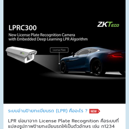
ระบบอ่านป้ายทะเบียนรถ (LPR) คืออะไร ?
LPR ย่อมาจาก License Plate Recognition คือระบบที่
แปลงรูปภาพป้ายทะเบียนรถให้เป็นตัวอักษร เช่น ก1234