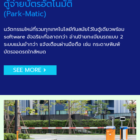
ตู้จ่ายบัตรอัตโนมัติ
(Park-Matic)
นวัตกรรมใหม่ที่รวมทุกเทคโนโลยีทันสมัยไว้ในตู้เดียวพร้อม
software อัจฉริยะที่ฉลาดกว่า อ่านป้ายทะเบียนรถแบบ 2
ระบบแม่นยำกว่า แจ้งเตือนผ่านมือถือ เช่น กระดาษพิมพ์
บัตรจอดรถใกล้หมด
SEE MORE