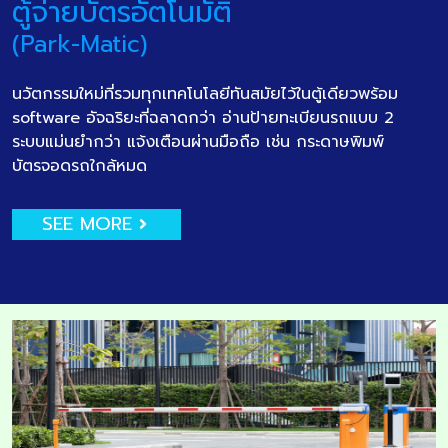
ตู้จ่ายบัตรอัตโนมัติ
(Park-Matic)
นวัตกรรมใหม่ที่รวมทุกเทคโนโลยีทันสมัยไว้ในตู้เดียวพร้อม
software อัจฉริยะที่ฉลาดกว่า อ่านป้ายทะเบียนรถแบบ 2
ระบบแม่นยำกว่า แจ้งเตือนผ่านมือถือ เช่น กระดาษพิมพ์
บัตรจอดรถใกล้หมด
SEE MORE