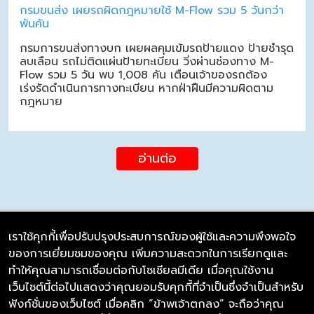
กรมขนส่ง เผยรถผิดกฎหมายใช้ M-Flow รวม 5 วันกว่า
พันคัน
กรมการขนส่งทางบก เผยผลคุมเข้มรถป้ายแดง ป้ายชำรุด
ลบเลือน รถไม่ติดแผ่นป้ายทะเบียน วิ่งผ่านช่องทาง M-
Flow รวม 5 วัน พบ 1,008 คัน เตือนเจ้าของรถต้อง
เร่งรัดดำเนินการทางทะเบียน หากฝ่าฝืนมีความผิดตาม
กฎหมาย
อ่านต่อ
เราใช้คุกกี้เพื่อปรับปรุงประสบการณ์ของผู้ใช้และความพึงพอใจ
ของการเยี่ยมชมของคุณ เพิ่มความสะดวกในการเรียกดูและ
บริษัท ซิมลิงค์ จำกัด
ทำให้คุณสามารถเชื่อมต่อกับโซเชียลมีเดีย เมื่อคุณใช้งาน
98/226 Bangrakyai-Baanmai Road,
เว็บไซต์นี้ต่อไปแสดงว่าคุณยอมรับคุกกี้ที่จำเป็นซึ่งจำเป็นสำหรับ
Bangyai, Nonthaburi 11140
ฟังก์ชั่นของเว็บไซต์ เมื่อคลิก “ข้าพเจ้าตกลง” จะถือว่าคุณ