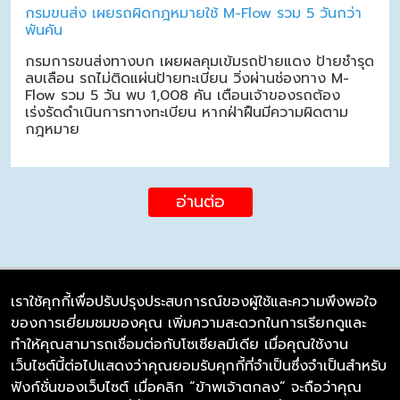
กรมขนส่ง เผยรถผิดกฎหมายใช้ M-Flow รวม 5 วันกว่า
พันคัน
กรมการขนส่งทางบก เผยผลคุมเข้มรถป้ายแดง ป้ายชำรุด
ลบเลือน รถไม่ติดแผ่นป้ายทะเบียน วิ่งผ่านช่องทาง M-
Flow รวม 5 วัน พบ 1,008 คัน เตือนเจ้าของรถต้อง
เร่งรัดดำเนินการทางทะเบียน หากฝ่าฝืนมีความผิดตาม
กฎหมาย
อ่านต่อ
เราใช้คุกกี้เพื่อปรับปรุงประสบการณ์ของผู้ใช้และความพึงพอใจ
ของการเยี่ยมชมของคุณ เพิ่มความสะดวกในการเรียกดูและ
บริษัท ซิมลิงค์ จำกัด
ทำให้คุณสามารถเชื่อมต่อกับโซเชียลมีเดีย เมื่อคุณใช้งาน
98/226 Bangrakyai-Baanmai Road,
เว็บไซต์นี้ต่อไปแสดงว่าคุณยอมรับคุกกี้ที่จำเป็นซึ่งจำเป็นสำหรับ
Bangyai, Nonthaburi 11140
ฟังก์ชั่นของเว็บไซต์ เมื่อคลิก “ข้าพเจ้าตกลง” จะถือว่าคุณ