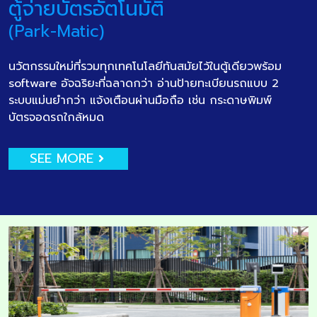
ตู้จ่ายบัตรอัตโนมัติ
(Park-Matic)
นวัตกรรมใหม่ที่รวมทุกเทคโนโลยีทันสมัยไว้ในตู้เดียวพร้อม
software อัจฉริยะที่ฉลาดกว่า อ่านป้ายทะเบียนรถแบบ 2
ระบบแม่นยำกว่า แจ้งเตือนผ่านมือถือ เช่น กระดาษพิมพ์
บัตรจอดรถใกล้หมด
SEE MORE