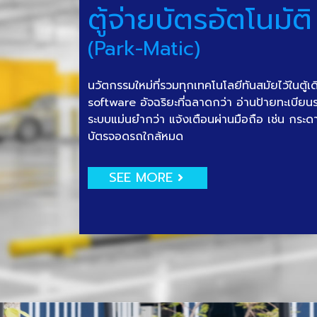
ตู้จ่ายบัตรอัตโนมัติ
(Park-Matic)
นวัตกรรมใหม่ที่รวมทุกเทคโนโลยีทันสมัยไว้ในตู้เ
software อัจฉริยะที่ฉลาดกว่า อ่านป้ายทะเบีย
ระบบแม่นยำกว่า แจ้งเตือนผ่านมือถือ เช่น กระด
บัตรจอดรถใกล้หมด
SEE MORE