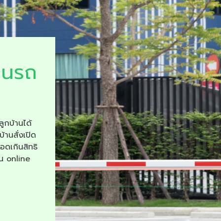
ยนรถ
ลูกบ้านได้
บ้านสั่งเปิด
จอดเกินสิทธิ
าน online