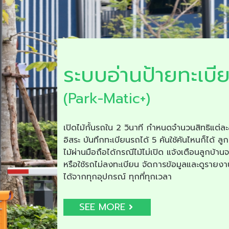
ระบบอ่านป้ายทะเบี
(Park-Matic+)
เปิดไม้กั้นรถใน 2 วินาที กำหนดจำนวนสิทธิแต่ละ
อิสระ บันทึกทะเบียนรถได้ 5 คันใช้คันไหนก็ได้ ลูก
ไม้ผ่านมือถือได้กรณีไม้ไม่เปิด แจ้งเตือนลูกบ้าน
หรือใช้รถไม่ลงทะเบียน จัดการข้อมูลและดูรายง
ได้จากทุกอุปกรณ์ ทุกที่ทุกเวลา
SEE MORE