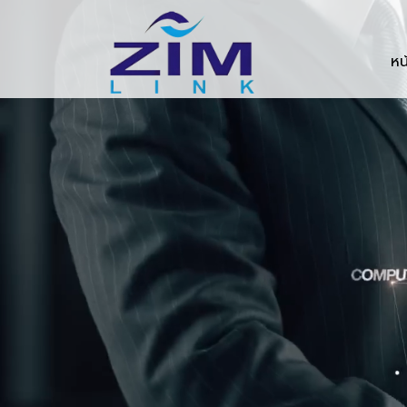
Zimlink.co.th
หน