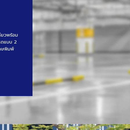
ดียวพร้อม
นรถแบบ 2
าษพิมพ์