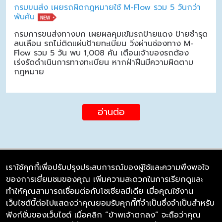
กรมขนส่ง เผยรถผิดกฎหมายใช้ M-Flow รวม 5 วันกว่า
พันคัน
กรมการขนส่งทางบก เผยผลคุมเข้มรถป้ายแดง ป้ายชำรุด
ลบเลือน รถไม่ติดแผ่นป้ายทะเบียน วิ่งผ่านช่องทาง M-
Flow รวม 5 วัน พบ 1,008 คัน เตือนเจ้าของรถต้อง
เร่งรัดดำเนินการทางทะเบียน หากฝ่าฝืนมีความผิดตาม
กฎหมาย
อ่านต่อ
เราใช้คุกกี้เพื่อปรับปรุงประสบการณ์ของผู้ใช้และความพึงพอใจ
ของการเยี่ยมชมของคุณ เพิ่มความสะดวกในการเรียกดูและ
บริษัท ซิมลิงค์ จำกัด
ทำให้คุณสามารถเชื่อมต่อกับโซเชียลมีเดีย เมื่อคุณใช้งาน
98/226 Bangrakyai-Baanmai Road,
เว็บไซต์นี้ต่อไปแสดงว่าคุณยอมรับคุกกี้ที่จำเป็นซึ่งจำเป็นสำหรับ
Bangyai, Nonthaburi 11140
ฟังก์ชั่นของเว็บไซต์ เมื่อคลิก “ข้าพเจ้าตกลง” จะถือว่าคุณ