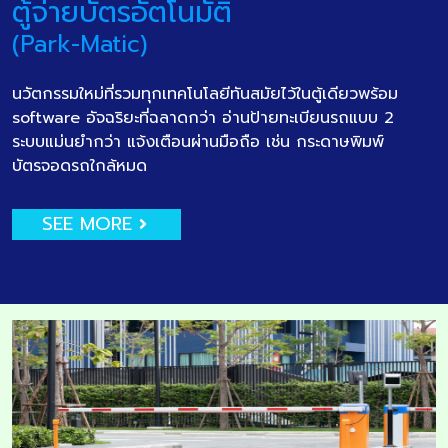
ตู้จ่ายบัตรอัตโนมัติ
(Park-Matic)
นวัตกรรมใหม่ที่รวมทุกเทคโนโลยีทันสมัยไว้ในตู้เดียวพร้อม
software อัจฉริยะที่ฉลาดกว่า อ่านป้ายทะเบียนรถแบบ 2
ระบบแม่นยำกว่า แจ้งเตือนผ่านมือถือ เช่น กระดาษพิมพ์
บัตรจอดรถใกล้หมด
SEE MORE