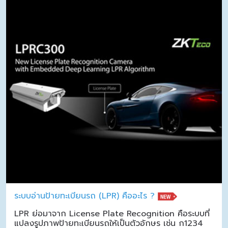
ระบบอ่านป้ายทะเบียนรถ (LPR) คืออะไร ?
LPR ย่อมาจาก License Plate Recognition คือระบบที่
แปลงรูปภาพป้ายทะเบียนรถให้เป็นตัวอักษร เช่น ก1234