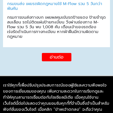
กรมขนส่ง เผยรถผิดกฎหมายใช้ M-Flow รวม 5 วันกว่า
พันคัน
กรมการขนส่งทางบก เผยผลคุมเข้มรถป้ายแดง ป้ายชำรุด
ลบเลือน รถไม่ติดแผ่นป้ายทะเบียน วิ่งผ่านช่องทาง M-
Flow รวม 5 วัน พบ 1,008 คัน เตือนเจ้าของรถต้อง
เร่งรัดดำเนินการทางทะเบียน หากฝ่าฝืนมีความผิดตาม
กฎหมาย
อ่านต่อ
เราใช้คุกกี้เพื่อปรับปรุงประสบการณ์ของผู้ใช้และความพึงพอใจ
ของการเยี่ยมชมของคุณ เพิ่มความสะดวกในการเรียกดูและ
บริษัท ซิมลิงค์ จำกัด
ทำให้คุณสามารถเชื่อมต่อกับโซเชียลมีเดีย เมื่อคุณใช้งาน
98/226 Bangrakyai-Baanmai Road,
เว็บไซต์นี้ต่อไปแสดงว่าคุณยอมรับคุกกี้ที่จำเป็นซึ่งจำเป็นสำหรับ
Bangyai, Nonthaburi 11140
ฟังก์ชั่นของเว็บไซต์ เมื่อคลิก “ข้าพเจ้าตกลง” จะถือว่าคุณ