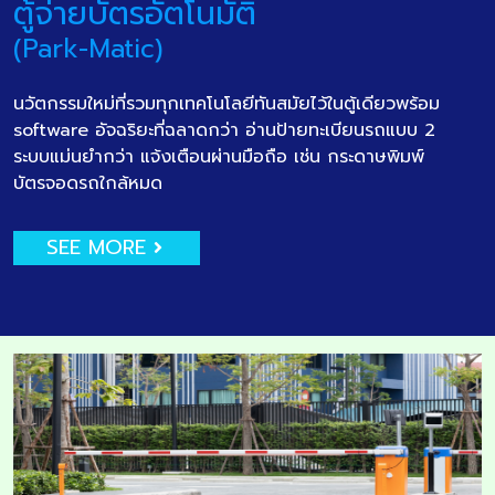
ตู้จ่ายบัตรอัตโนมัติ
(Park-Matic)
นวัตกรรมใหม่ที่รวมทุกเทคโนโลยีทันสมัยไว้ในตู้เดียวพร้อม
software อัจฉริยะที่ฉลาดกว่า อ่านป้ายทะเบียนรถแบบ 2
ระบบแม่นยำกว่า แจ้งเตือนผ่านมือถือ เช่น กระดาษพิมพ์
บัตรจอดรถใกล้หมด
SEE MORE