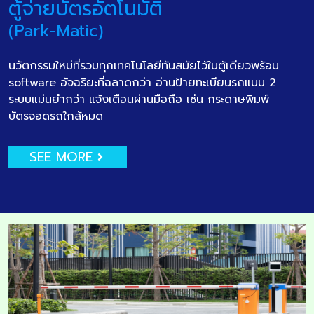
ตู้จ่ายบัตรอัตโนมัติ
(Park-Matic)
นวัตกรรมใหม่ที่รวมทุกเทคโนโลยีทันสมัยไว้ในตู้เดียวพร้อม
software อัจฉริยะที่ฉลาดกว่า อ่านป้ายทะเบียนรถแบบ 2
ระบบแม่นยำกว่า แจ้งเตือนผ่านมือถือ เช่น กระดาษพิมพ์
บัตรจอดรถใกล้หมด
SEE MORE