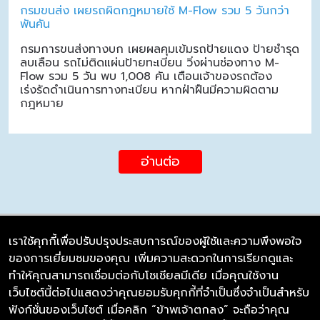
กรมขนส่ง เผยรถผิดกฎหมายใช้ M-Flow รวม 5 วันกว่า
พันคัน
กรมการขนส่งทางบก เผยผลคุมเข้มรถป้ายแดง ป้ายชำรุด
ลบเลือน รถไม่ติดแผ่นป้ายทะเบียน วิ่งผ่านช่องทาง M-
Flow รวม 5 วัน พบ 1,008 คัน เตือนเจ้าของรถต้อง
เร่งรัดดำเนินการทางทะเบียน หากฝ่าฝืนมีความผิดตาม
กฎหมาย
อ่านต่อ
เราใช้คุกกี้เพื่อปรับปรุงประสบการณ์ของผู้ใช้และความพึงพอใจ
ของการเยี่ยมชมของคุณ เพิ่มความสะดวกในการเรียกดูและ
บริษัท ซิมลิงค์ จำกัด
ทำให้คุณสามารถเชื่อมต่อกับโซเชียลมีเดีย เมื่อคุณใช้งาน
98/226 Bangrakyai-Baanmai Road,
เว็บไซต์นี้ต่อไปแสดงว่าคุณยอมรับคุกกี้ที่จำเป็นซึ่งจำเป็นสำหรับ
Bangyai, Nonthaburi 11140
ฟังก์ชั่นของเว็บไซต์ เมื่อคลิก “ข้าพเจ้าตกลง” จะถือว่าคุณ