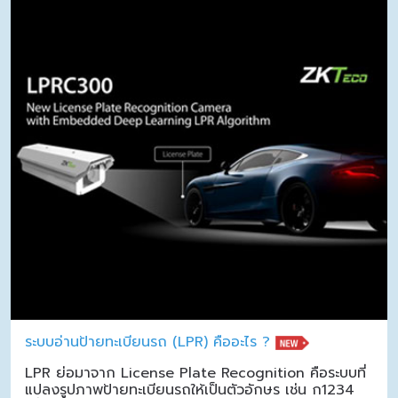
ระบบอ่านป้ายทะเบียนรถ (LPR) คืออะไร ?
LPR ย่อมาจาก License Plate Recognition คือระบบที่
แปลงรูปภาพป้ายทะเบียนรถให้เป็นตัวอักษร เช่น ก1234