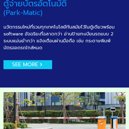
ตู้จ่ายบัตรอัตโนมัติ
(Park-Matic)
นวัตกรรมใหม่ที่รวมทุกเทคโนโลยีทันสมัยไว้ในตู้เดียวพร้อม
software อัจฉริยะที่ฉลาดกว่า อ่านป้ายทะเบียนรถแบบ 2
ระบบแม่นยำกว่า แจ้งเตือนผ่านมือถือ เช่น กระดาษพิมพ์
บัตรจอดรถใกล้หมด
SEE MORE