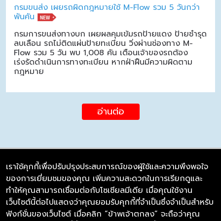
กรมขนส่ง เผยรถผิดกฎหมายใช้ M-Flow รวม 5 วันกว่า
พันคัน
กรมการขนส่งทางบก เผยผลคุมเข้มรถป้ายแดง ป้ายชำรุด
ลบเลือน รถไม่ติดแผ่นป้ายทะเบียน วิ่งผ่านช่องทาง M-
Flow รวม 5 วัน พบ 1,008 คัน เตือนเจ้าของรถต้อง
เร่งรัดดำเนินการทางทะเบียน หากฝ่าฝืนมีความผิดตาม
กฎหมาย
อ่านต่อ
เราใช้คุกกี้เพื่อปรับปรุงประสบการณ์ของผู้ใช้และความพึงพอใจ
ของการเยี่ยมชมของคุณ เพิ่มความสะดวกในการเรียกดูและ
บริษัท ซิมลิงค์ จำกัด
ทำให้คุณสามารถเชื่อมต่อกับโซเชียลมีเดีย เมื่อคุณใช้งาน
98/226 Bangrakyai-Baanmai Road,
เว็บไซต์นี้ต่อไปแสดงว่าคุณยอมรับคุกกี้ที่จำเป็นซึ่งจำเป็นสำหรับ
Bangyai, Nonthaburi 11140
ฟังก์ชั่นของเว็บไซต์ เมื่อคลิก “ข้าพเจ้าตกลง” จะถือว่าคุณ