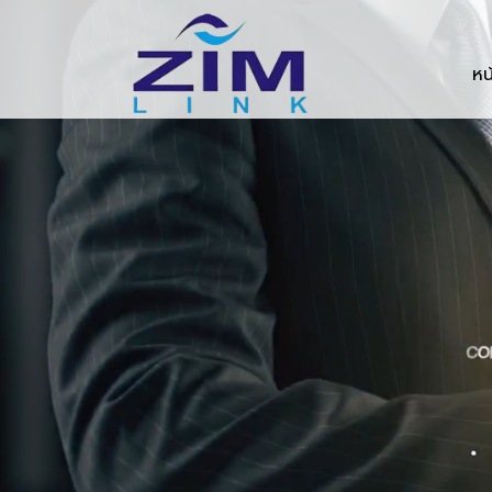
Zimlink.co.th
หน