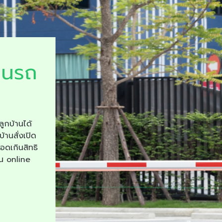
ยนรถ
ลูกบ้านได้
บ้านสั่งเปิด
จอดเกินสิทธิ
าน online