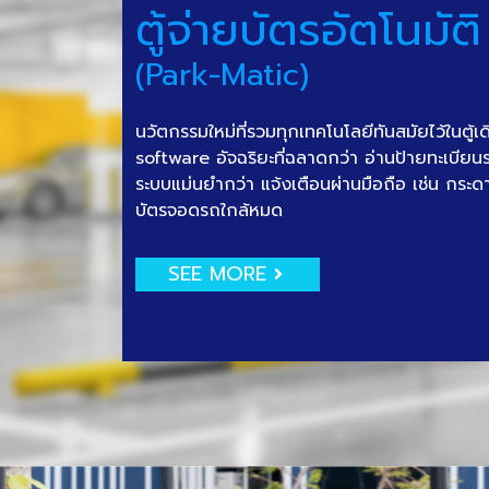
ตู้จ่ายบัตรอัตโนมัติ
(Park-Matic)
นวัตกรรมใหม่ที่รวมทุกเทคโนโลยีทันสมัยไว้ในตู้เ
software อัจฉริยะที่ฉลาดกว่า อ่านป้ายทะเบีย
ระบบแม่นยำกว่า แจ้งเตือนผ่านมือถือ เช่น กระด
บัตรจอดรถใกล้หมด
SEE MORE