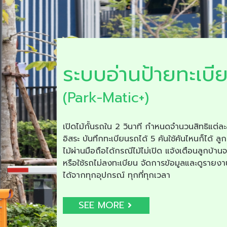
ระบบอ่านป้ายทะเบี
(Park-Matic+)
เปิดไม้กั้นรถใน 2 วินาที กำหนดจำนวนสิทธิแต่ละ
อิสระ บันทึกทะเบียนรถได้ 5 คันใช้คันไหนก็ได้ ลูก
ไม้ผ่านมือถือได้กรณีไม้ไม่เปิด แจ้งเตือนลูกบ้าน
หรือใช้รถไม่ลงทะเบียน จัดการข้อมูลและดูรายง
ได้จากทุกอุปกรณ์ ทุกที่ทุกเวลา
SEE MORE