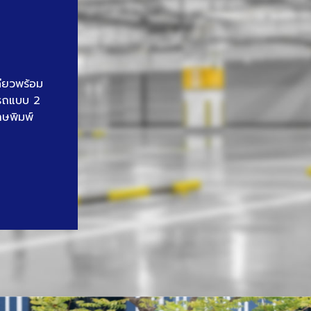
ดียวพร้อม
นรถแบบ 2
าษพิมพ์