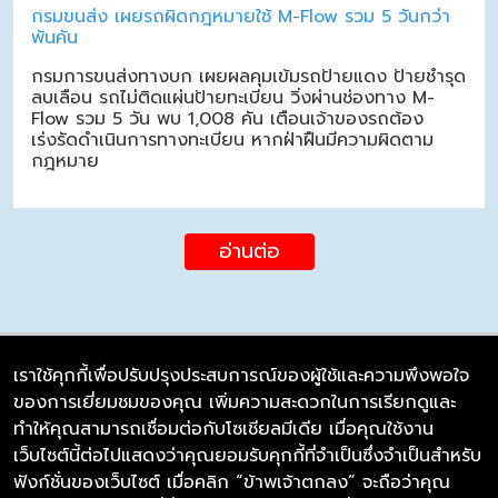
กรมขนส่ง เผยรถผิดกฎหมายใช้ M-Flow รวม 5 วันกว่า
พันคัน
กรมการขนส่งทางบก เผยผลคุมเข้มรถป้ายแดง ป้ายชำรุด
ลบเลือน รถไม่ติดแผ่นป้ายทะเบียน วิ่งผ่านช่องทาง M-
Flow รวม 5 วัน พบ 1,008 คัน เตือนเจ้าของรถต้อง
เร่งรัดดำเนินการทางทะเบียน หากฝ่าฝืนมีความผิดตาม
กฎหมาย
อ่านต่อ
เราใช้คุกกี้เพื่อปรับปรุงประสบการณ์ของผู้ใช้และความพึงพอใจ
ของการเยี่ยมชมของคุณ เพิ่มความสะดวกในการเรียกดูและ
บริษัท ซิมลิงค์ จำกัด
ทำให้คุณสามารถเชื่อมต่อกับโซเชียลมีเดีย เมื่อคุณใช้งาน
98/226 Bangrakyai-Baanmai Road,
เว็บไซต์นี้ต่อไปแสดงว่าคุณยอมรับคุกกี้ที่จำเป็นซึ่งจำเป็นสำหรับ
Bangyai, Nonthaburi 11140
ฟังก์ชั่นของเว็บไซต์ เมื่อคลิก “ข้าพเจ้าตกลง” จะถือว่าคุณ