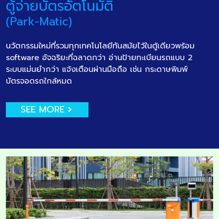
ตู้จ่ายบัตรอัตโนมัติ
(Park-Matic)
นวัตกรรมใหม่ที่รวมทุกเทคโนโลยีทันสมัยไว้ในตู้เดียวพร้อม
software อัจฉริยะที่ฉลาดกว่า อ่านป้ายทะเบียนรถแบบ 2
ระบบแม่นยำกว่า แจ้งเตือนผ่านมือถือ เช่น กระดาษพิมพ์
บัตรจอดรถใกล้หมด
SEE MORE