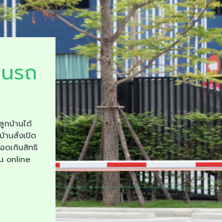
ยนรถ
ลูกบ้านได้
บ้านสั่งเปิด
จอดเกินสิทธิ
าน online