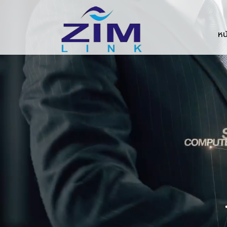
Zimlink.co.th
หน