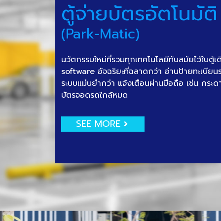
ตู้จ่ายบัตรอัตโนมัติ
(Park-Matic)
นวัตกรรมใหม่ที่รวมทุกเทคโนโลยีทันสมัยไว้ในตู้เ
software อัจฉริยะที่ฉลาดกว่า อ่านป้ายทะเบีย
ระบบแม่นยำกว่า แจ้งเตือนผ่านมือถือ เช่น กระด
บัตรจอดรถใกล้หมด
SEE MORE