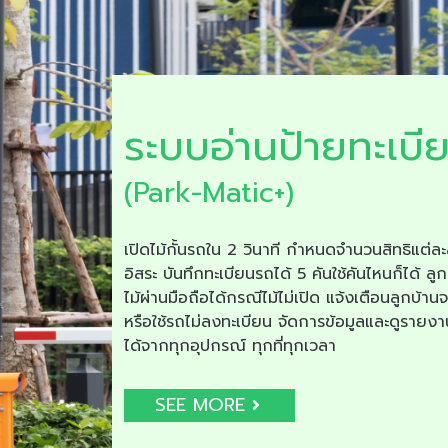
ระบบอ่านป้ายทะเบี
(Park-Matic+)
เปิดไม้กั้นรถใน 2 วินาที กำหนดจำนวนสิทธิแต่ละ
อิสระ บันทึกทะเบียนรถได้ 5 คันใช้คันไหนก็ได้ ลูก
ไม้ผ่านมือถือได้กรณีไม้ไม่เปิด แจ้งเตือนลูกบ้าน
หรือใช้รถไม่ลงทะเบียน จัดการข้อมูลและดูรายง
ได้จากทุกอุปกรณ์ ทุกที่ทุกเวลา
SEE MORE