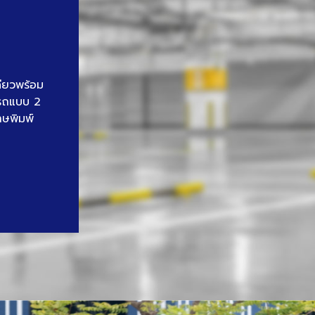
ดียวพร้อม
นรถแบบ 2
าษพิมพ์