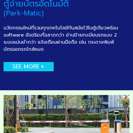
ตู้จ่ายบัตรอัตโนมัติ
(Park-Matic)
นวัตกรรมใหม่ที่รวมทุกเทคโนโลยีทันสมัยไว้ในตู้เดียวพร้อม
software อัจฉริยะที่ฉลาดกว่า อ่านป้ายทะเบียนรถแบบ 2
ระบบแม่นยำกว่า แจ้งเตือนผ่านมือถือ เช่น กระดาษพิมพ์
บัตรจอดรถใกล้หมด
SEE MORE