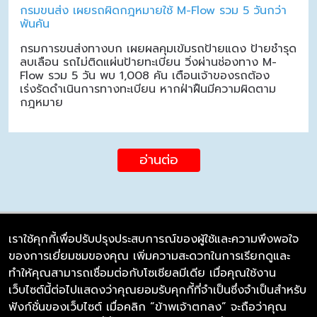
กรมขนส่ง เผยรถผิดกฎหมายใช้ M-Flow รวม 5 วันกว่า
พันคัน
กรมการขนส่งทางบก เผยผลคุมเข้มรถป้ายแดง ป้ายชำรุด
ลบเลือน รถไม่ติดแผ่นป้ายทะเบียน วิ่งผ่านช่องทาง M-
Flow รวม 5 วัน พบ 1,008 คัน เตือนเจ้าของรถต้อง
เร่งรัดดำเนินการทางทะเบียน หากฝ่าฝืนมีความผิดตาม
กฎหมาย
อ่านต่อ
เราใช้คุกกี้เพื่อปรับปรุงประสบการณ์ของผู้ใช้และความพึงพอใจ
ของการเยี่ยมชมของคุณ เพิ่มความสะดวกในการเรียกดูและ
บริษัท ซิมลิงค์ จำกัด
ทำให้คุณสามารถเชื่อมต่อกับโซเชียลมีเดีย เมื่อคุณใช้งาน
98/226 Bangrakyai-Baanmai Road,
เว็บไซต์นี้ต่อไปแสดงว่าคุณยอมรับคุกกี้ที่จำเป็นซึ่งจำเป็นสำหรับ
Bangyai, Nonthaburi 11140
ฟังก์ชั่นของเว็บไซต์ เมื่อคลิก “ข้าพเจ้าตกลง” จะถือว่าคุณ