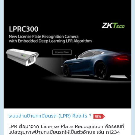
ระบบอ่านป้ายทะเบียนรถ (LPR) คืออะไร ?
LPR ย่อมาจาก License Plate Recognition คือระบบที่
แปลงรูปภาพป้ายทะเบียนรถให้เป็นตัวอักษร เช่น ก1234