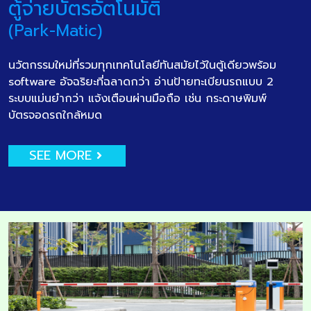
ตู้จ่ายบัตรอัตโนมัติ
(Park-Matic)
นวัตกรรมใหม่ที่รวมทุกเทคโนโลยีทันสมัยไว้ในตู้เดียวพร้อม
software อัจฉริยะที่ฉลาดกว่า อ่านป้ายทะเบียนรถแบบ 2
ระบบแม่นยำกว่า แจ้งเตือนผ่านมือถือ เช่น กระดาษพิมพ์
บัตรจอดรถใกล้หมด
SEE MORE