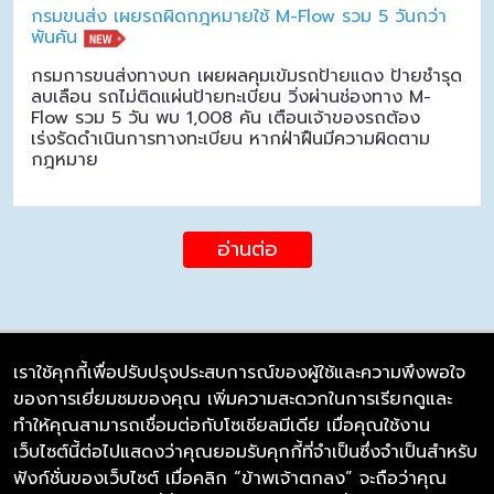
กรมขนส่ง เผยรถผิดกฎหมายใช้ M-Flow รวม 5 วันกว่า
พันคัน
กรมการขนส่งทางบก เผยผลคุมเข้มรถป้ายแดง ป้ายชำรุด
ลบเลือน รถไม่ติดแผ่นป้ายทะเบียน วิ่งผ่านช่องทาง M-
Flow รวม 5 วัน พบ 1,008 คัน เตือนเจ้าของรถต้อง
เร่งรัดดำเนินการทางทะเบียน หากฝ่าฝืนมีความผิดตาม
กฎหมาย
อ่านต่อ
เราใช้คุกกี้เพื่อปรับปรุงประสบการณ์ของผู้ใช้และความพึงพอใจ
ของการเยี่ยมชมของคุณ เพิ่มความสะดวกในการเรียกดูและ
บริษัท ซิมลิงค์ จำกัด
ทำให้คุณสามารถเชื่อมต่อกับโซเชียลมีเดีย เมื่อคุณใช้งาน
98/226 Bangrakyai-Baanmai Road,
เว็บไซต์นี้ต่อไปแสดงว่าคุณยอมรับคุกกี้ที่จำเป็นซึ่งจำเป็นสำหรับ
Bangyai, Nonthaburi 11140
ฟังก์ชั่นของเว็บไซต์ เมื่อคลิก “ข้าพเจ้าตกลง” จะถือว่าคุณ