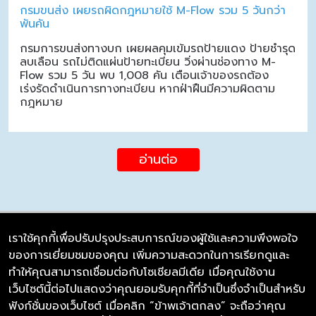
กรมขนส่ง เผยรถผิดกฎหมายใช้ M-Flow รวม 5 วันกว่า
พันคัน
กรมการขนส่งทางบก เผยผลคุมเข้มรถป้ายแดง ป้ายชำรุด
ลบเลือน รถไม่ติดแผ่นป้ายทะเบียน วิ่งผ่านช่องทาง M-
Flow รวม 5 วัน พบ 1,008 คัน เตือนเจ้าของรถต้อง
เร่งรัดดำเนินการทางทะเบียน หากฝ่าฝืนมีความผิดตาม
กฎหมาย
อ่านต่อ
เราใช้คุกกี้เพื่อปรับปรุงประสบการณ์ของผู้ใช้และความพึงพอใจ
ของการเยี่ยมชมของคุณ เพิ่มความสะดวกในการเรียกดูและ
บริษัท ซิมลิงค์ จำกัด
ทำให้คุณสามารถเชื่อมต่อกับโซเชียลมีเดีย เมื่อคุณใช้งาน
98/226 Bangrakyai-Baanmai Road,
เว็บไซต์นี้ต่อไปแสดงว่าคุณยอมรับคุกกี้ที่จำเป็นซึ่งจำเป็นสำหรับ
Bangyai, Nonthaburi 11140
ฟังก์ชั่นของเว็บไซต์ เมื่อคลิก “ข้าพเจ้าตกลง” จะถือว่าคุณ