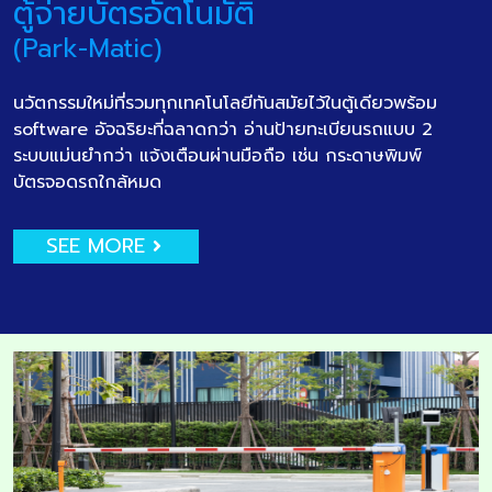
ตู้จ่ายบัตรอัตโนมัติ
(Park-Matic)
นวัตกรรมใหม่ที่รวมทุกเทคโนโลยีทันสมัยไว้ในตู้เดียวพร้อม
software อัจฉริยะที่ฉลาดกว่า อ่านป้ายทะเบียนรถแบบ 2
ระบบแม่นยำกว่า แจ้งเตือนผ่านมือถือ เช่น กระดาษพิมพ์
บัตรจอดรถใกล้หมด
SEE MORE