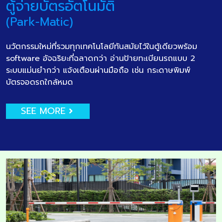
ตู้จ่ายบัตรอัตโนมัติ
(Park-Matic)
นวัตกรรมใหม่ที่รวมทุกเทคโนโลยีทันสมัยไว้ในตู้เดียวพร้อม
software อัจฉริยะที่ฉลาดกว่า อ่านป้ายทะเบียนรถแบบ 2
ระบบแม่นยำกว่า แจ้งเตือนผ่านมือถือ เช่น กระดาษพิมพ์
บัตรจอดรถใกล้หมด
SEE MORE