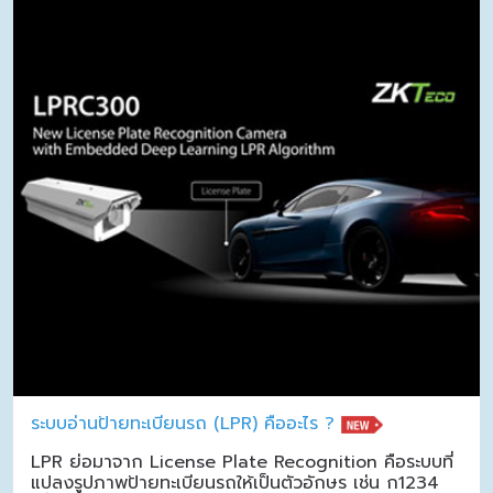
ระบบอ่านป้ายทะเบียนรถ (LPR) คืออะไร ?
LPR ย่อมาจาก License Plate Recognition คือระบบที่
แปลงรูปภาพป้ายทะเบียนรถให้เป็นตัวอักษร เช่น ก1234