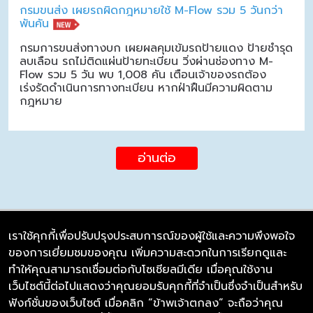
กรมขนส่ง เผยรถผิดกฎหมายใช้ M-Flow รวม 5 วันกว่า
พันคัน
กรมการขนส่งทางบก เผยผลคุมเข้มรถป้ายแดง ป้ายชำรุด
ลบเลือน รถไม่ติดแผ่นป้ายทะเบียน วิ่งผ่านช่องทาง M-
Flow รวม 5 วัน พบ 1,008 คัน เตือนเจ้าของรถต้อง
เร่งรัดดำเนินการทางทะเบียน หากฝ่าฝืนมีความผิดตาม
กฎหมาย
อ่านต่อ
เราใช้คุกกี้เพื่อปรับปรุงประสบการณ์ของผู้ใช้และความพึงพอใจ
ของการเยี่ยมชมของคุณ เพิ่มความสะดวกในการเรียกดูและ
บริษัท ซิมลิงค์ จำกัด
ทำให้คุณสามารถเชื่อมต่อกับโซเชียลมีเดีย เมื่อคุณใช้งาน
98/226 Bangrakyai-Baanmai Road,
เว็บไซต์นี้ต่อไปแสดงว่าคุณยอมรับคุกกี้ที่จำเป็นซึ่งจำเป็นสำหรับ
Bangyai, Nonthaburi 11140
ฟังก์ชั่นของเว็บไซต์ เมื่อคลิก “ข้าพเจ้าตกลง” จะถือว่าคุณ